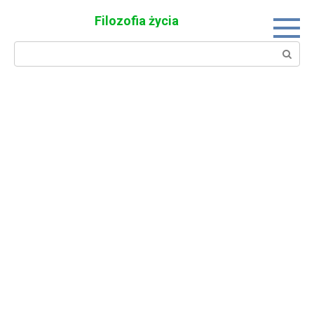
Skip
Filozofia życia
to
content
Search: