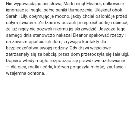
Nie wypowiadając ani słowa, Mark minął Eleanor, całkowicie
ignorując jej nagłe, pełne paniki tłumaczenia. Uklęknął obok
Sarah i Lily, obejmując je mocno, jakby chciał osłonić je przed
całym światem. Ze łzami w oczach przeprosił córkę i obiecał,
że już nigdy nie pozwoli nikomu jej skrzywdzić. Jeszcze tego
samego dnia stanowczo nakazał Eleanor spakować rzeczy i
na zawsze opuścić ich dom, zrywając kontakty dla
bezpieczeństwa swojej rodziny. Gdy drzwi wejściowe
zatrzasnęły się za babcią, przez dom przetoczyła się fala ulgi.
Dopiero wtedy mogło rozpocząć się prawdziwe uzdrawianie
— dla ojca, matki i córki, których połączyła miłość, zaufanie i
wzajemna ochrona.