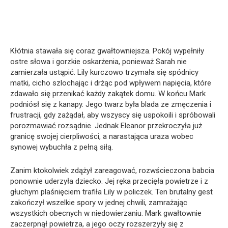
Kłótnia stawała się coraz gwałtowniejsza. Pokój wypełniły
ostre słowa i gorzkie oskarżenia, ponieważ Sarah nie
zamierzała ustąpić. Lily kurczowo trzymała się spódnicy
matki, cicho szlochając i drżąc pod wpływem napięcia, które
zdawało się przenikać każdy zakątek domu. W końcu Mark
podniósł się z kanapy. Jego twarz była blada ze zmęczenia i
frustracji, gdy zażądał, aby wszyscy się uspokoili i spróbowali
porozmawiać rozsądnie. Jednak Eleanor przekroczyła już
granicę swojej cierpliwości, a narastająca uraza wobec
synowej wybuchła z pełną siłą.
Zanim ktokolwiek zdążył zareagować, rozwścieczona babcia
ponownie uderzyła dziecko. Jej ręka przecięła powietrze i z
głuchym plaśnięciem trafiła Lily w policzek. Ten brutalny gest
zakończył wszelkie spory w jednej chwili, zamrażając
wszystkich obecnych w niedowierzaniu. Mark gwałtownie
zaczerpnął powietrza, a jego oczy rozszerzyły się z