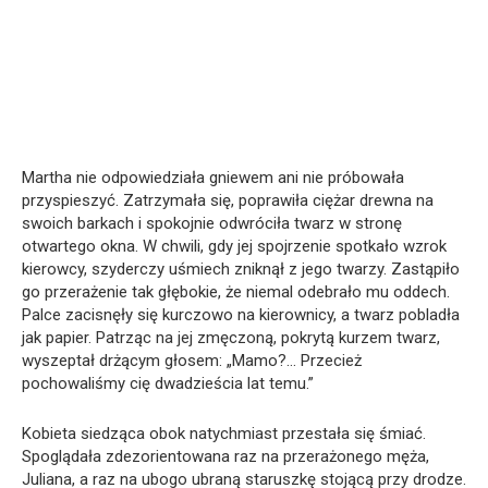
Martha nie odpowiedziała gniewem ani nie próbowała
przyspieszyć. Zatrzymała się, poprawiła ciężar drewna na
swoich barkach i spokojnie odwróciła twarz w stronę
otwartego okna. W chwili, gdy jej spojrzenie spotkało wzrok
kierowcy, szyderczy uśmiech zniknął z jego twarzy. Zastąpiło
go przerażenie tak głębokie, że niemal odebrało mu oddech.
Palce zacisnęły się kurczowo na kierownicy, a twarz pobladła
jak papier. Patrząc na jej zmęczoną, pokrytą kurzem twarz,
wyszeptał drżącym głosem: „Mamo?… Przecież
pochowaliśmy cię dwadzieścia lat temu.”
Kobieta siedząca obok natychmiast przestała się śmiać.
Spoglądała zdezorientowana raz na przerażonego męża,
Juliana, a raz na ubogo ubraną staruszkę stojącą przy drodze.