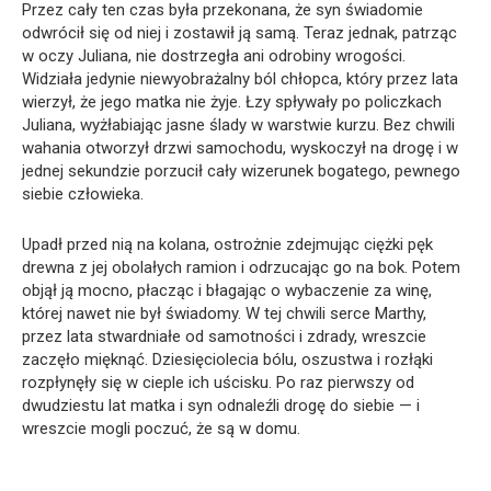
Przez cały ten czas była przekonana, że syn świadomie
odwrócił się od niej i zostawił ją samą. Teraz jednak, patrząc
w oczy Juliana, nie dostrzegła ani odrobiny wrogości.
Widziała jedynie niewyobrażalny ból chłopca, który przez lata
wierzył, że jego matka nie żyje. Łzy spływały po policzkach
Juliana, wyżłabiając jasne ślady w warstwie kurzu. Bez chwili
wahania otworzył drzwi samochodu, wyskoczył na drogę i w
jednej sekundzie porzucił cały wizerunek bogatego, pewnego
siebie człowieka.
Upadł przed nią na kolana, ostrożnie zdejmując ciężki pęk
drewna z jej obolałych ramion i odrzucając go na bok. Potem
objął ją mocno, płacząc i błagając o wybaczenie za winę,
której nawet nie był świadomy. W tej chwili serce Marthy,
przez lata stwardniałe od samotności i zdrady, wreszcie
zaczęło mięknąć. Dziesięciolecia bólu, oszustwa i rozłąki
rozpłynęły się w cieple ich uścisku. Po raz pierwszy od
dwudziestu lat matka i syn odnaleźli drogę do siebie — i
wreszcie mogli poczuć, że są w domu.