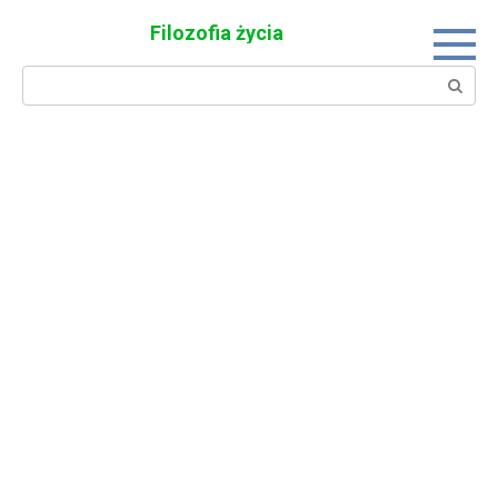
Skip
Filozofia życia
to
content
Search: