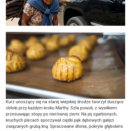
Kurz unoszący się na starej wiejskiej drodze tworzył duszące
obłoki przy każdym kroku Marthy. Szła powoli, z wysiłkiem
przesuwając stopy po nierównej ziemi. Na jej zgarbionych,
kruchych plecach spoczywał ciężki pęk dębowych gałęzi
związanych grubą liną. Spracowane dłonie, pokryte głębokimi