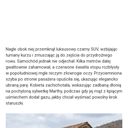
Nagle obok niej przemknął luksusowy czarny SUV, wzbijając
tumany kurzu i zmuszając ją do zejścia do przydrożnego
rowu. Samochód jednak nie odjechał. Kilka metrów dalej
gwałtownie zahamował, a czerwone światła stopu rozbłysły
w popołudniowej mgle niczym złowrogie oczy. Przyciemniona
szyba po stronie pasażera opuściła się, ukazując elegancko
ubraną parę. Kobieta zachichotała, wskazując zadbaną dłonią
na pochyloną sylwetkę Marthy, podczas gdy jej mąż z kpiącym
uśmiechem dodał gazu, jakby chciał wyśmiać powolny krok
staruszki.