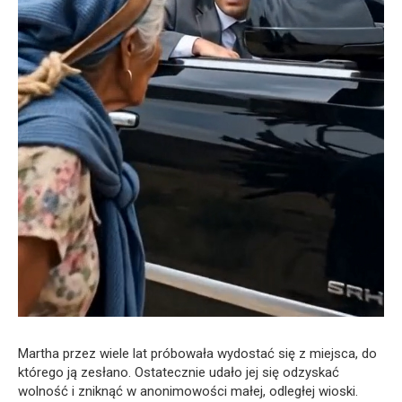
Martha przez wiele lat próbowała wydostać się z miejsca, do
którego ją zesłano. Ostatecznie udało jej się odzyskać
wolność i zniknąć w anonimowości małej, odległej wioski.