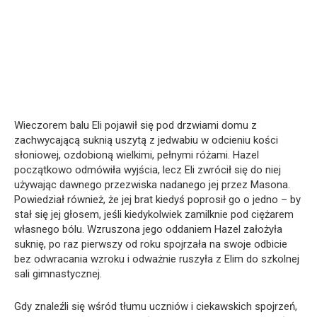
Wieczorem balu Eli pojawił się pod drzwiami domu z
zachwycającą suknią uszytą z jedwabiu w odcieniu kości
słoniowej, ozdobioną wielkimi, pełnymi różami. Hazel
początkowo odmówiła wyjścia, lecz Eli zwrócił się do niej
używając dawnego przezwiska nadanego jej przez Masona.
Powiedział również, że jej brat kiedyś poprosił go o jedno – by
stał się jej głosem, jeśli kiedykolwiek zamilknie pod ciężarem
własnego bólu. Wzruszona jego oddaniem Hazel założyła
suknię, po raz pierwszy od roku spojrzała na swoje odbicie
bez odwracania wzroku i odważnie ruszyła z Elim do szkolnej
sali gimnastycznej.
Gdy znaleźli się wśród tłumu uczniów i ciekawskich spojrzeń,