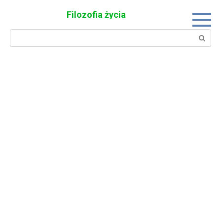
Skip
Filozofia życia
to
content
Search: