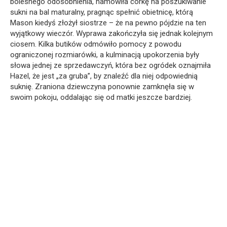
bolesnego odosobnienia, namówiła córkę na poszukiwanie
sukni na bal maturalny, pragnąc spełnić obietnicę, którą
Mason kiedyś złożył siostrze – że na pewno pójdzie na ten
wyjątkowy wieczór. Wyprawa zakończyła się jednak kolejnym
ciosem. Kilka butików odmówiło pomocy z powodu
ograniczonej rozmiarówki, a kulminacją upokorzenia były
słowa jednej ze sprzedawczyń, która bez ogródek oznajmiła
Hazel, że jest „za gruba”, by znaleźć dla niej odpowiednią
suknię. Zraniona dziewczyna ponownie zamknęła się w
swoim pokoju, oddalając się od matki jeszcze bardziej.