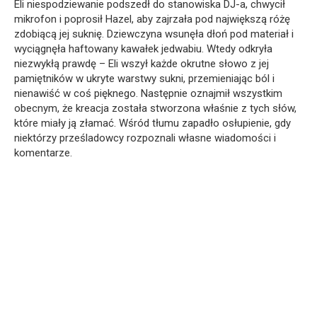
Eli niespodziewanie podszedł do stanowiska DJ-a, chwycił
mikrofon i poprosił Hazel, aby zajrzała pod największą różę
zdobiącą jej suknię. Dziewczyna wsunęła dłoń pod materiał i
wyciągnęła haftowany kawałek jedwabiu. Wtedy odkryła
niezwykłą prawdę – Eli wszył każde okrutne słowo z jej
pamiętników w ukryte warstwy sukni, przemieniając ból i
nienawiść w coś pięknego. Następnie oznajmił wszystkim
obecnym, że kreacja została stworzona właśnie z tych słów,
które miały ją złamać. Wśród tłumu zapadło osłupienie, gdy
niektórzy prześladowcy rozpoznali własne wiadomości i
komentarze.