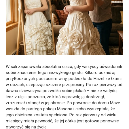
W sali zapanowała absolutna cisza, gdy wszyscy uświadomili
sobie znaczenie tego niezwykłego gestu. Kilkoro uczniów,
przytłoczonych poczuciem winy, podeszło do Hazel ze łzami
w oczach, szepcząc szczere przeprosiny. Po raz pierwszy od
dawna dziewczyna pozwoliła sobie płakać – nie ze wstydu,
lecz z ulgi i poczucia, że ktoś naprawdę ją dostrzegł,
zrozumiał i stanął w jej obronie. Po powrocie do domu Mave
weszła do pustego pokoju Masona i cicho wyszeptała, że
jego obietnica została spełniona. Po raz pierwszy od wielu
miesięcy miała pewność, że jej córka jest gotowa ponownie
otworzyć się na życie.