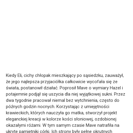
Kiedy Eli, cichy chłopak mieszkający po sąsiedzku, zauważył,
że jego najlepsza przyjaciółka całkowicie wycofała się ze
świata, postanowił działać. Poprosił Mave o wymiary Hazel i
potajemnie podjął się uszycia dla niej wyjątkowej sukni. Przez
dwa tygodnie pracował niemal bez wytchnienia, często do
późnych godzin nocnych. Korzystając z umiejętności
krawieckich, których nauczyła go matka, stworzył projekt
eleganckiej kreacji w kolorze kości słoniowej, ozdobionej
okazałymi różami. W tym samym czasie Mave natrafiła na
ukryte pamiętniki córki. Ich strony były pełne okrutnych