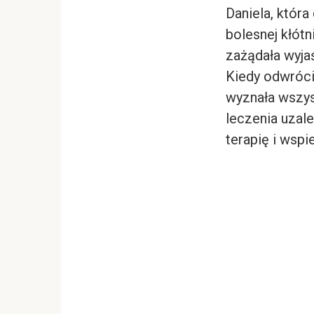
Daniela, która
bolesnej kłótn
zażądała wyjaś
Kiedy odwrócił
wyznała wszys
leczenia uzale
terapię i wspi