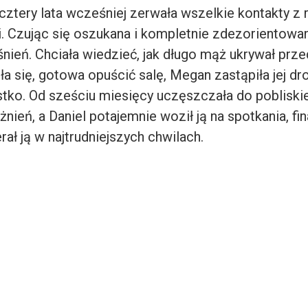
 cztery lata wcześniej zerwała wszelkie kontakty z
i. Czując się oszukana i kompletnie zdezorientowan
nień. Chciała wiedzieć, jak długo mąż ukrywał prze
a się, gotowa opuścić salę, Megan zastąpiła jej dr
tko. Od sześciu miesięcy uczęszczała do poblisk
żnień, a Daniel potajemnie woził ją na spotkania, f
erał ją w najtrudniejszych chwilach.