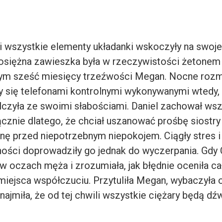
li wszystkie elementy układanki wskoczyły na swoje
siężna zawieszka była w rzeczywistości żetonem
cym sześć miesięcy trzeźwości Megan. Nocne roz
ły się telefonami kontrolnymi wykonywanymi wtedy,
alczyła ze swoimi słabościami. Daniel zachował ws
cznie dlatego, że chciał uszanować prośbę siostry 
inę przed niepotrzebnym niepokojem. Ciągły stres 
ości doprowadziły go jednak do wyczerpania. Gdy 
w oczach męża i zrozumiała, jak błędnie oceniła całą
miejsca współczuciu. Przytuliła Megan, wybaczyła o
ajmiła, że od tej chwili wszystkie ciężary będą d