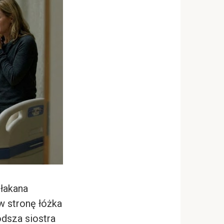
płakana
 w stronę łóżka
dsza siostra