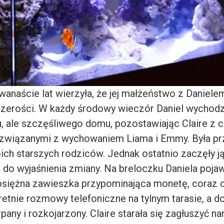
wanaście lat wierzyła, że jej małżeństwo z Danielem
czerości. W każdy środowy wieczór Daniel wychodzi
, ale szczęśliwego domu, pozostawiając Claire z 
związanymi z wychowaniem Liama i Emmy. Była pr
ch starszych rodziców. Jednak ostatnio zaczęły j
 do wyjaśnienia zmiany. Na breloczku Daniela pojaw
siężna zawieszka przypominająca monetę, coraz c
retnie rozmowy telefoniczne na tylnym tarasie, a 
any i rozkojarzony. Claire starała się zagłuszyć na