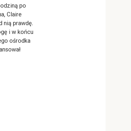
 rodziną po
a, Claire
d nią prawdę.
ogę i w końcu
iego ośrodka
inansował