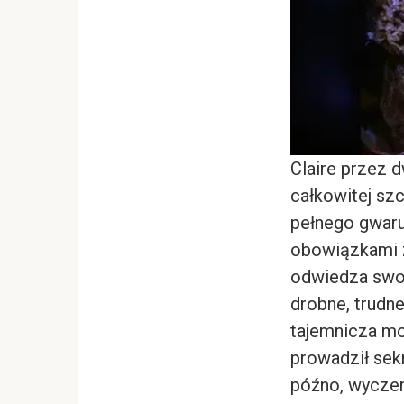
Claire przez d
całkowitej sz
pełnego gwaru
obowiązkami 
odwiedza swoi
drobne, trudne
tajemnicza mo
prowadził sek
późno, wyczerp