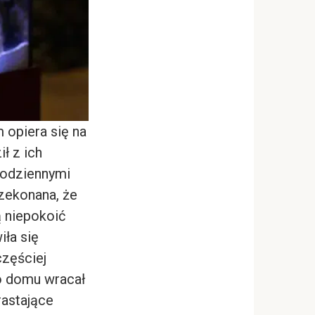
 opiera się na
ł z ich
codziennymi
zekonana, że
ą niepokoić
iła się
zęściej
do domu wracał
rastające