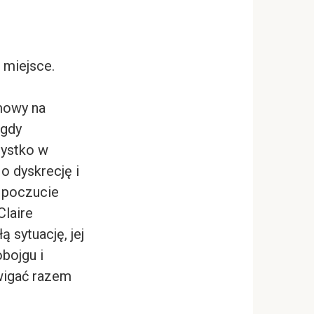
 miejsce.
mowy na
 gdy
zystko w
o dyskrecję i
i poczucie
Claire
 sytuację, jej
bojgu i
źwigać razem