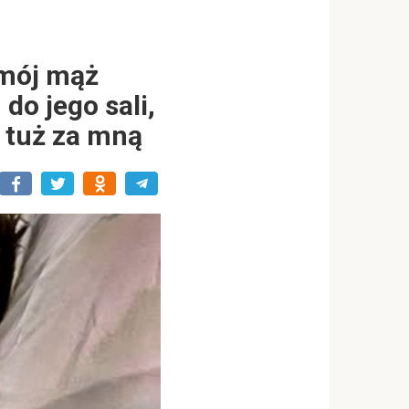
 mój mąż
do jego sali,
 tuż za mną