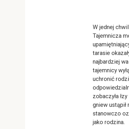
W jednej chwi
Tajemnicza mo
upamiętniają
tarasie okaza
najbardziej w
tajemnicy wyłą
uchronić rodz
odpowiedzialn
zobaczyła łzy 
gniew ustąpił 
stanowczo ozn
jako rodzina.