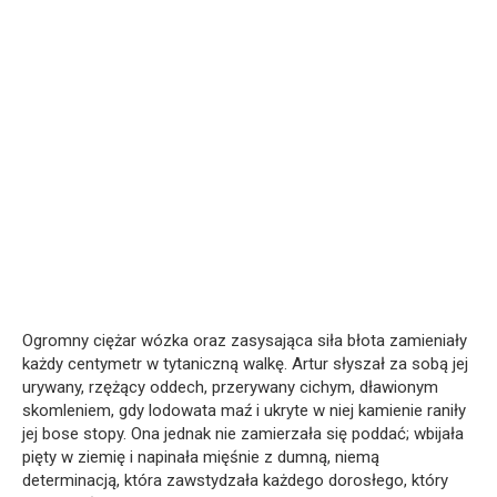
Ogromny ciężar wózka oraz zasysająca siła błota zamieniały
każdy centymetr w tytaniczną walkę. Artur słyszał za sobą jej
urywany, rzężący oddech, przerywany cichym, dławionym
skomleniem, gdy lodowata maź i ukryte w niej kamienie raniły
jej bose stopy. Ona jednak nie zamierzała się poddać; wbijała
pięty w ziemię i napinała mięśnie z dumną, niemą
determinacją, która zawstydzała każdego dorosłego, który