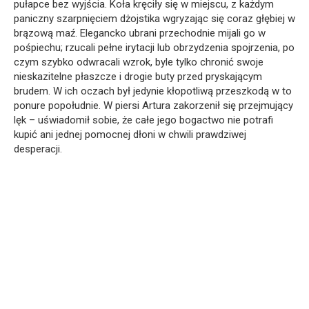
pułapce bez wyjścia. Koła kręciły się w miejscu, z każdym
paniczny szarpnięciem dżojstika wgryzając się coraz głębiej w
brązową maź. Elegancko ubrani przechodnie mijali go w
pośpiechu; rzucali pełne irytacji lub obrzydzenia spojrzenia, po
czym szybko odwracali wzrok, byle tylko chronić swoje
nieskazitelne płaszcze i drogie buty przed pryskającym
brudem. W ich oczach był jedynie kłopotliwą przeszkodą w to
ponure popołudnie. W piersi Artura zakorzenił się przejmujący
lęk – uświadomił sobie, że całe jego bogactwo nie potrafi
kupić ani jednej pomocnej dłoni w chwili prawdziwej
desperacji.