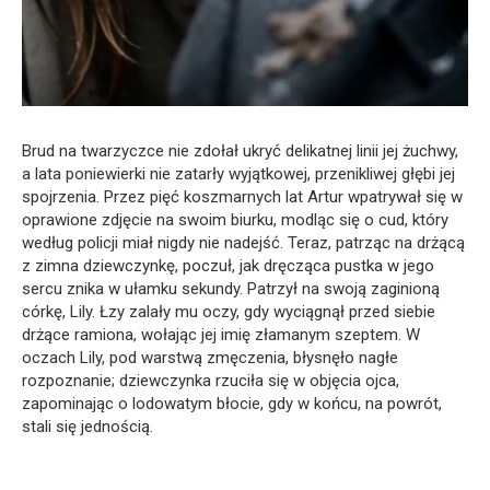
Brud na twarzyczce nie zdołał ukryć delikatnej linii jej żuchwy,
a lata poniewierki nie zatarły wyjątkowej, przenikliwej głębi jej
spojrzenia. Przez pięć koszmarnych lat Artur wpatrywał się w
oprawione zdjęcie na swoim biurku, modląc się o cud, który
według policji miał nigdy nie nadejść. Teraz, patrząc na drżącą
z zimna dziewczynkę, poczuł, jak dręcząca pustka w jego
sercu znika w ułamku sekundy. Patrzył na swoją zaginioną
córkę, Lily. Łzy zalały mu oczy, gdy wyciągnął przed siebie
drżące ramiona, wołając jej imię złamanym szeptem. W
oczach Lily, pod warstwą zmęczenia, błysnęło nagłe
rozpoznanie; dziewczynka rzuciła się w objęcia ojca,
zapominając o lodowatym błocie, gdy w końcu, na powrót,
stali się jednością.