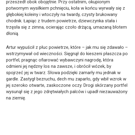
przeszedł obok obojętnie. Przy ostatnim, okupionym
potwornym wysiłkiem pchnięciu, koła w końcu wyrwały się z
głębokiej koleiny i wtoczyły na twardy, czysty brukowany
chodnik. Łapiąc z trudem powietrze, dziewczynka stała i
trzęsła się z zimna, ocierając czoło drżącą, umazaną błotem
dłonią.
Artur wypuścił z płuc powietrze, które – jak mu się zdawało –
wstrzymywał od wieczności. Sięgnął do kieszeni płaszcza po
portfel, pragnąc ofiarować wybawczyni nagrodę, która
odmieni jej nędzny los na zawsze, i obrócił wózek, by
spojrzeć jej w twarz. Słowa podzięki zamarły mu jednak w
gardle. Zastygł bezruchu, dech mu zaparło, gdy wbił wzrok w
jej szeroko otwarte, zaskoczone oczy. Drogi skórzany portfel
wysunął się z jego zdrętwiałych palców i upadł niezauważony
na ziemię.