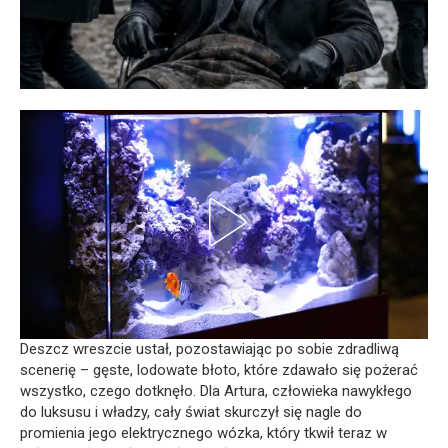
Deszcz wreszcie ustał, pozostawiając po sobie zdradliwą
scenerię – gęste, lodowate błoto, które zdawało się pożerać
wszystko, czego dotknęło. Dla Artura, człowieka nawykłego
do luksusu i władzy, cały świat skurczył się nagle do
promienia jego elektrycznego wózka, który tkwił teraz w