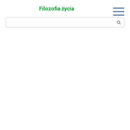
Skip
Filozofia życia
to
content
Search: