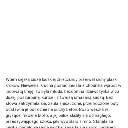
Wtem ciężką ciszę ludzkiej znieczulicy przerwał cichy plask
kroków. Niewielka, krucha postać zeszła z chodnika wprost w
lodowatą breję. To była młoda, bezdomna dziewczynka w za
dużej, poszarpanej kurtce i z twarzą umasaną sadzą. Bez
słowa zatrzymała się, zzuła zniszczone, przemoczone buty i
odstawiła je ostrożnie na suchy beton. Boso weszła w
gryzące, mroźne błoto, a jej palce skuliły się od nagłego,
przeszywającego szoku, jaki wywołało zimno. Stanęła za
ciężką, metalową ramą wózka, zaparła się całym ciężarem