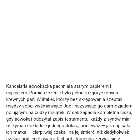
Kancelaria adwokacka pachniała starym papierem i
napięciem. Pomieszczenie było pełne rozgoryczonych
krewnych pani Whitaker, którzy bez skrępowania szeptali
między sobą, wyśmiewając Joe i nazywając go darmozjadem
polującym na cudzy majątek. W sali zapadła kompletna cisza,
gdy adwokat odczytał zapis testamentu: każdy z synów miał
otrzymać dokładnie jednego dolara, ponieważ — jak napisała
ich matka — cierpliwiej czekali na jej śmierć, niż kiedykolwiek
czekali pod jej drzwiami. Richard i Vanessa zerwali się z