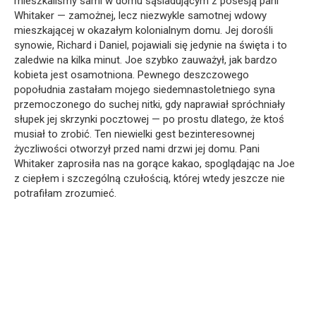
mieszkaliśmy sami w domu sąsiadującym z posesją pani
Whitaker — zamożnej, lecz niezwykle samotnej wdowy
mieszkającej w okazałym kolonialnym domu. Jej dorośli
synowie, Richard i Daniel, pojawiali się jedynie na święta i to
zaledwie na kilka minut. Joe szybko zauważył, jak bardzo
kobieta jest osamotniona. Pewnego deszczowego
popołudnia zastałam mojego siedemnastoletniego syna
przemoczonego do suchej nitki, gdy naprawiał spróchniały
słupek jej skrzynki pocztowej — po prostu dlatego, że ktoś
musiał to zrobić. Ten niewielki gest bezinteresownej
życzliwości otworzył przed nami drzwi jej domu. Pani
Whitaker zaprosiła nas na gorące kakao, spoglądając na Joe
z ciepłem i szczególną czułością, której wtedy jeszcze nie
potrafiłam zrozumieć.