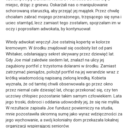
miejsc, drżąc z gniewu. Oskarżali nas o manipulowanie
schorowaną staruszką, aby przejąć jej majątek. Przez chwilę
chciałam zabrać mojego przerażonego, trzęsącego się syna i
uciec stamtąd, lecz zamiast tego zostałam, spojrzałam im w
oczy i poprosiłam adwokata, by kontynuował.
Wtedy adwokat wręczył Joe ostatnią kopertę w kolorze
kremowym. W środku znajdował się osobisty list od pani
Whitaker, odsłaniający sekret skrywany przez dziewięć lat.
Gdy Joe miał zaledwie siedem lat, znalazł na ulicy jej
zagubiony portfel z trzystoma dolarami w środku. Zamiast
zatrzymać pieniądze, położył portfel na jej werandzie wraz z
krótką wiadomością napisaną zieloną kredką. Kobieta
wyznała, że od tamtej chwili obserwowała go przez okno
przez niemal całe dziesięć lat, chcąc przekonać się, czy ten
uczciwy chłopiec pozostanie takim samym człowiekiem. Lata
jego troski, dobroci i oddania udowodniły jej, że się nie myliła.
W rezultacie zapisała Joe fundusz powierniczy na studia,
mnie pozostawiła skromną sumę jako wyraz wdzięczności za
jego wychowanie, a swój kolonialny dom przekazała lokalnej
organizacji wspierającej seniorów.