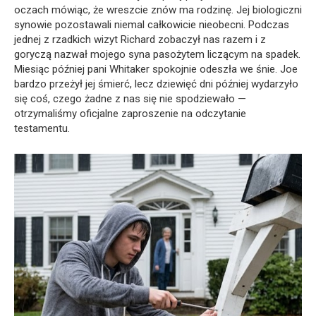
oczach mówiąc, że wreszcie znów ma rodzinę. Jej biologiczni
synowie pozostawali niemal całkowicie nieobecni. Podczas
jednej z rzadkich wizyt Richard zobaczył nas razem i z
goryczą nazwał mojego syna pasożytem liczącym na spadek.
Miesiąc później pani Whitaker spokojnie odeszła we śnie. Joe
bardzo przeżył jej śmierć, lecz dziewięć dni później wydarzyło
się coś, czego żadne z nas się nie spodziewało —
otrzymaliśmy oficjalne zaproszenie na odczytanie
testamentu.