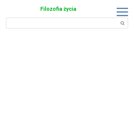
Skip
Filozofia życia
to
content
Search: