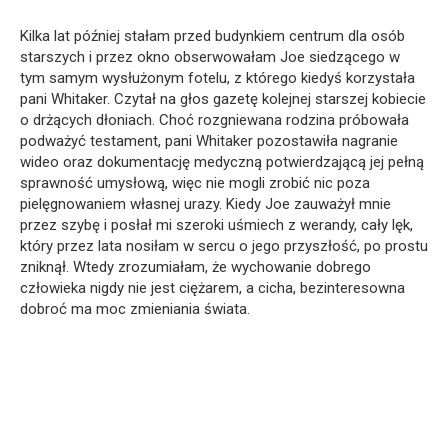
Kilka lat później stałam przed budynkiem centrum dla osób
starszych i przez okno obserwowałam Joe siedzącego w
tym samym wysłużonym fotelu, z którego kiedyś korzystała
pani Whitaker. Czytał na głos gazetę kolejnej starszej kobiecie
o drżących dłoniach. Choć rozgniewana rodzina próbowała
podważyć testament, pani Whitaker pozostawiła nagranie
wideo oraz dokumentację medyczną potwierdzającą jej pełną
sprawność umysłową, więc nie mogli zrobić nic poza
pielęgnowaniem własnej urazy. Kiedy Joe zauważył mnie
przez szybę i posłał mi szeroki uśmiech z werandy, cały lęk,
który przez lata nosiłam w sercu o jego przyszłość, po prostu
zniknął. Wtedy zrozumiałam, że wychowanie dobrego
człowieka nigdy nie jest ciężarem, a cicha, bezinteresowna
dobroć ma moc zmieniania świata.