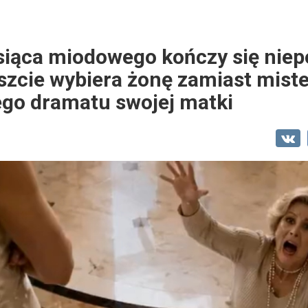
siąca miodowego kończy się nie
zcie wybiera żonę zamiast miste
go dramatu swojej matki