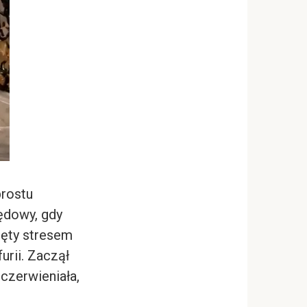
prostu
zędowy, gdy
pięty stresem
urii. Zaczął
oczerwieniała,