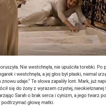
poruszyła. Nie westchnęła, nie upuściła torebki. Po 
egarek i westchnęła, a jej głos był płaski, niemal ur
 znowu udaje.” Te słowa zapaliły lont. Mark, już na
cił się do żony z wyrazem czystej, nieokiełznanej f
rżając Sarah o brak serca i cynizm, a jego twarz p
by podtrzymać głowę matki.