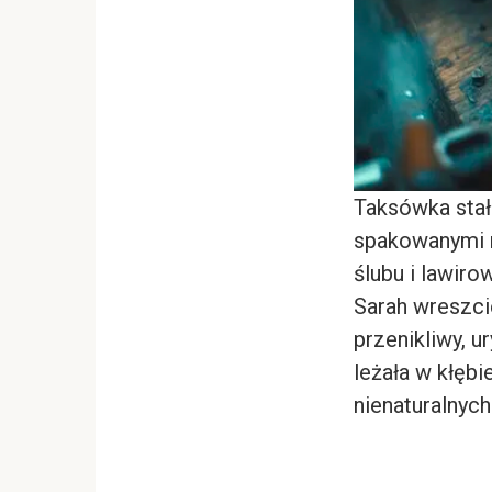
Taksówka stał
spakowanymi n
ślubu i lawiro
Sarah wreszcie
przenikliwy, u
leżała w kłęb
nienaturalnych