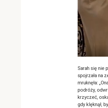
Sarah się nie 
spojrzała na z
mruknęła: „Ona
podróży, odwró
krzyczeć, oska
gdy klęknął, 