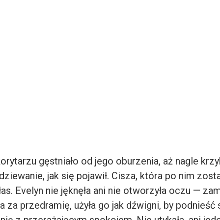
rytarzu gęstniało od jego oburzenia, aż nagle krzy
ziewanie, jak się pojawił. Cisza, która po nim zosta
łas. Evelyn nie jęknęła ani nie otworzyła oczu — za
 za przedramię, użyła go jak dźwigni, by podnieść s
nię z przerażającym spokojem. Nie utykała, ani jede