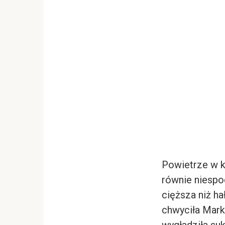
Powietrze w ko
równie niespod
cięższa niż ha
chwyciła Marka
wygładziła suk