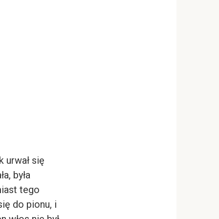
k urwał się
ła, była
miast tego
ię do pionu, i
n włos nie był