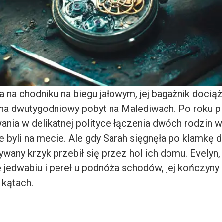
a na chodniku na biegu jałowym, jej bagażnik docią
a dwutygodniowy pobyt na Malediwach. Po roku p
wania w delikatnej polityce łączenia dwóch rodzin w
 byli na mecie. Ale gdy Sarah sięgnęła po klamkę d
rywany krzyk przebił się przez hol ich domu. Evelyn
ie jedwabiu i pereł u podnóża schodów, jej kończyn
 kątach.