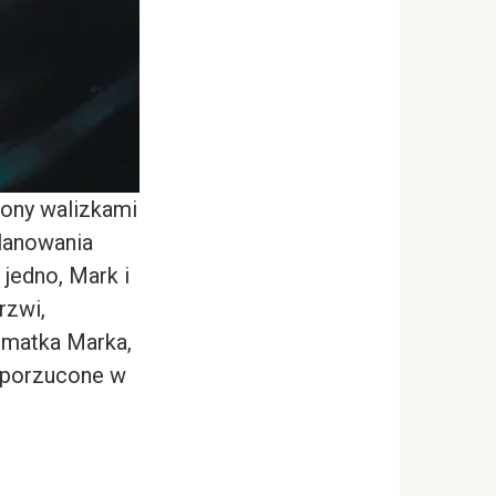
żony walizkami
lanowania
 jedno, Mark i
rzwi,
, matka Marka,
y porzucone w