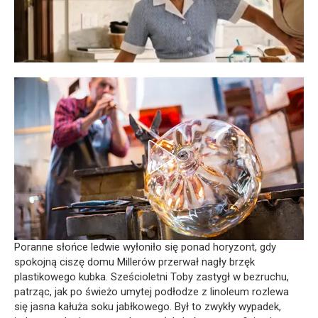
Poranne słońce ledwie wyłoniło się ponad horyzont, gdy
spokojną ciszę domu Millerów przerwał nagły brzęk
plastikowego kubka. Sześcioletni Toby zastygł w bezruchu,
patrząc, jak po świeżo umytej podłodze z linoleum rozlewa
się jasna kałuża soku jabłkowego. Był to zwykły wypadek,