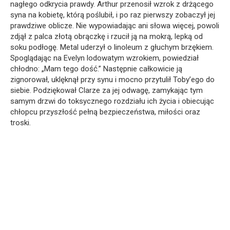
nagłego odkrycia prawdy. Arthur przenosił wzrok z drżącego
syna na kobietę, którą poślubił, i po raz pierwszy zobaczył jej
prawdziwe oblicze. Nie wypowiadając ani słowa więcej, powoli
zdjął z palca złotą obrączkę i rzucił ją na mokrą, lepką od
soku podłogę. Metal uderzył o linoleum z głuchym brzękiem.
Spoglądając na Evelyn lodowatym wzrokiem, powiedział
chłodno: „Mam tego dość.” Następnie całkowicie ją
zignorował, uklęknął przy synu i mocno przytulił Toby’ego do
siebie. Podziękował Clarze za jej odwagę, zamykając tym
samym drzwi do toksycznego rozdziału ich życia i obiecując
chłopcu przyszłość pełną bezpieczeństwa, miłości oraz
troski.