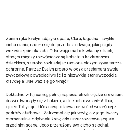
Zanim ręka Evelyn zdążyła opaść, Clara, łagodna i zwykle
cicha niania, rzuciła się do przodu z odwagą, jakiej nigdy
wcześniej nie okazała. Odsuwając na bok własny strach,
stanęła między rozwścieczoną kobietą a bezbronnym
dzieckiem, szeroko rozkładając ramiona niczym żywa tarcza
ochronna. Patrząc Evelyn prosto w oczy, przełamała swoją
zwyczajową powściągliwość i z niezwykłą stanowczością
krzyknęła: „Nie waż się go tknąć!”
Dokładnie w tej samej, pełnej napięcia chwili ciężkie drewniane
drzwi otworzyły się z hukiem, a do kuchni wszedł Arthur,
ojciec Toby’ego, który niespodziewanie wrócił wcześniej z
podróży służbowej. Zatrzymał się jak wryty, a z jego twarzy
momentalnie odpłynęła krew, gdy ujrzał rozgrywającą się
przed nim scenę. Jego przerażony syn cicho szlochał,