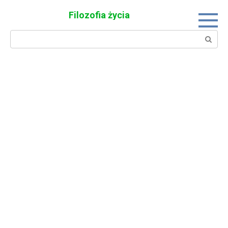
Skip
Filozofia życia
to
content
Search: