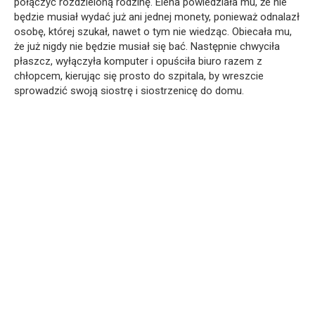
połączyć rozdzieloną rodzinę. Elena powiedziała mu, że nie
będzie musiał wydać już ani jednej monety, ponieważ odnalazł
osobę, której szukał, nawet o tym nie wiedząc. Obiecała mu,
że już nigdy nie będzie musiał się bać. Następnie chwyciła
płaszcz, wyłączyła komputer i opuściła biuro razem z
chłopcem, kierując się prosto do szpitala, by wreszcie
sprowadzić swoją siostrę i siostrzenicę do domu.