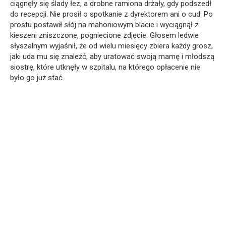
ciągnęły się ślady łez, a drobne ramiona drżały, gdy podszedł
do recepcji. Nie prosił o spotkanie z dyrektorem ani o cud. Po
prostu postawił słój na mahoniowym blacie i wyciągnął z
kieszeni zniszczone, pogniecione zdjęcie. Głosem ledwie
słyszalnym wyjaśnił, że od wielu miesięcy zbiera każdy grosz,
jaki uda mu się znaleźć, aby uratować swoją mamę i młodszą
siostrę, które utknęły w szpitalu, na którego opłacenie nie
było go już stać.