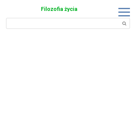
Skip
Filozofia życia
to
content
Search: