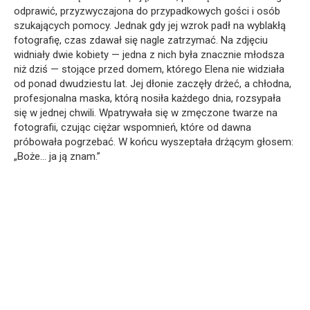
odprawić, przyzwyczajona do przypadkowych gości i osób
szukających pomocy. Jednak gdy jej wzrok padł na wyblakłą
fotografię, czas zdawał się nagle zatrzymać. Na zdjęciu
widniały dwie kobiety — jedna z nich była znacznie młodsza
niż dziś — stojące przed domem, którego Elena nie widziała
od ponad dwudziestu lat. Jej dłonie zaczęły drżeć, a chłodna,
profesjonalna maska, którą nosiła każdego dnia, rozsypała
się w jednej chwili. Wpatrywała się w zmęczone twarze na
fotografii, czując ciężar wspomnień, które od dawna
próbowała pogrzebać. W końcu wyszeptała drżącym głosem:
„Boże… ja ją znam.”