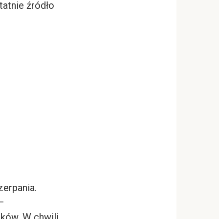
atnie źródło
zerpania.
–
ików. W chwili