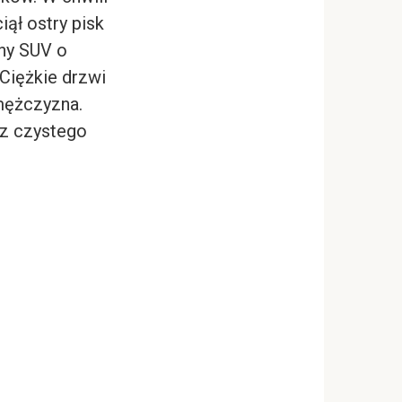
ął ostry pisk
ny SUV o
 Ciężkie drzwi
 mężczyzna.
az czystego