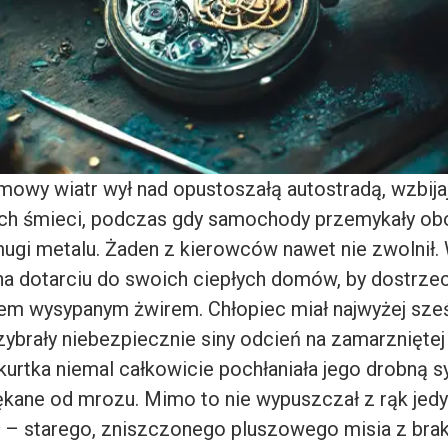
imowy wiatr wył nad opustoszałą autostradą, wzbij
ych śmieci, podczas gdy samochody przemykały ob
gi metalu. Żaden z kierowców nawet nie zwolnił. 
 na dotarciu do swoich ciepłych domów, by dostrze
m wysypanym żwirem. Chłopiec miał najwyżej sześ
ybrały niebezpiecznie siny odcień na zamarzniętej
kurtka niemal całkowicie pochłaniała jego drobną s
pękane od mrozu. Mimo to nie wypuszczał z rąk jedy
ł – starego, zniszczonego pluszowego misia z bra