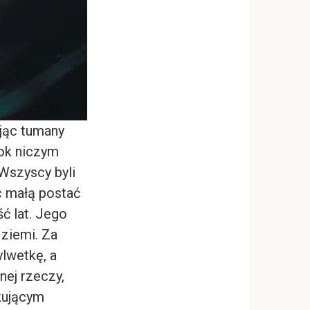
ając tumany
ok niczym
Wszyscy byli
c małą postać
ć lat. Jego
 ziemi. Za
ylwetkę, a
nej rzeczy,
kującym