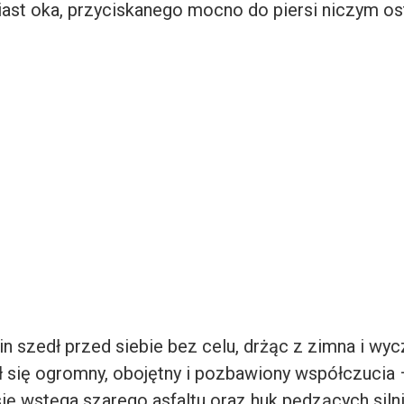
ast oka, przyciskanego mocno do piersi niczym ost
n szedł przed siebie bez celu, drżąc z zimna i wyc
 się ogromny, obojętny i pozbawiony współczucia 
ię wstęga szarego asfaltu oraz huk pędzących siln