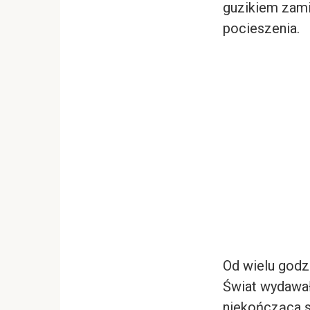
guzikiem zami
pocieszenia.
Od wielu godzi
Świat wydawał
niekończąca s