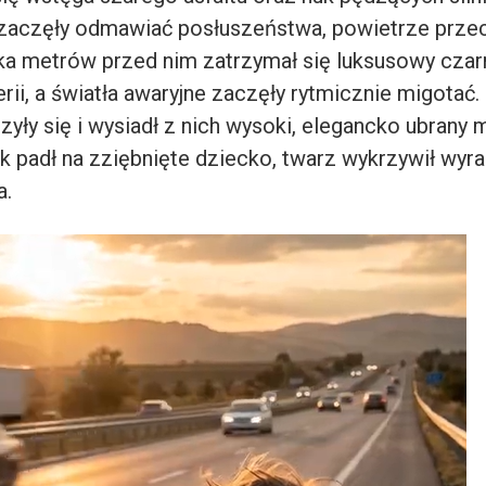
 zaczęły odmawiać posłuszeństwa, powietrze przeci
ka metrów przed nim zatrzymał się luksusowy czar
erii, a światła awaryjne zaczęły rytmicznie migotać.
yły się i wysiadł z nich wysoki, elegancko ubrany
k padł na zziębnięte dziecko, twarz wykrzywił wyr
a.