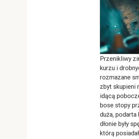
Przenikliwy z
kurzu i drobn
rozmazane smu
zbyt skupieni
idącą pobocze
bose stopy prz
duża, podarta 
dłonie były s
którą posiada