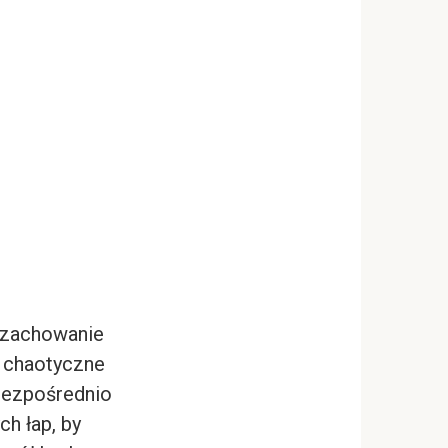
o zachowanie
ć chaotyczne
 bezpośrednio
h łap, by