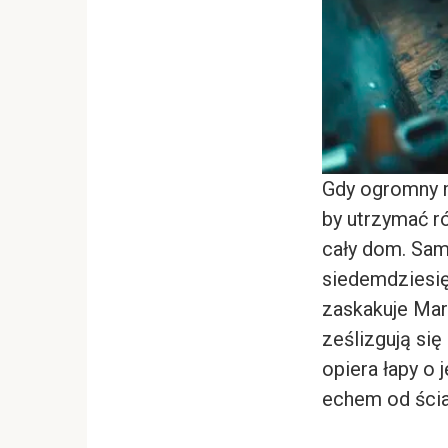
Gdy ogromny m
by utrzymać r
cały dom. Sa
siedemdziesię
zaskakuje Mar
ześlizgują si
opiera łapy o 
echem od ścia