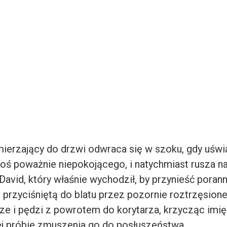
erzający do drzwi odwraca się w szoku, gdy uświ
 coś poważnie niepokojącego, i natychmiast rusza 
David, który właśnie wychodził, by przynieść poran
przyciśniętą do blatu przez pozornie roztrzęsione
ze i pędzi z powrotem do korytarza, krzycząc imię
j próbie zmuszenia go do posłuszeństwa.