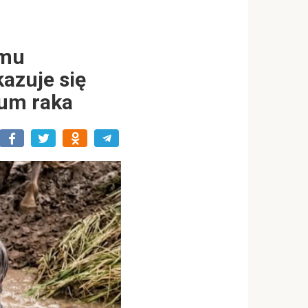
emu
kazuje się
um raka