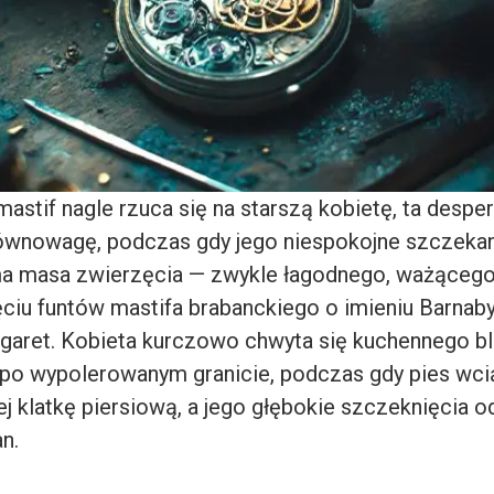
astif nagle rzuca się na starszą kobietę, ta despe
ównowagę, podczas gdy jego niespokojne szczekan
ma masa zwierzęcia — zwykle łagodnego, ważącego
ciu funtów mastifa brabanckiego o imieniu Barnab
garet. Kobieta kurczowo chwyta się kuchennego blat
ę po wypolerowanym granicie, podczas gdy pies wc
jej klatkę piersiową, a jego głębokie szczeknięcia od
n.