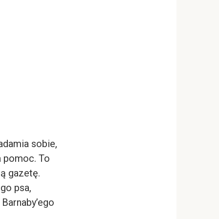
adamia sobie,
na pomoc. To
ną gazetę.
go psa,
 Barnaby’ego