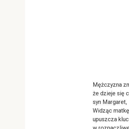
Mężczyzna zmi
że dzieje się
syn Margaret, 
Widząc matkę 
upuszcza kluc
w rozpaczliwe