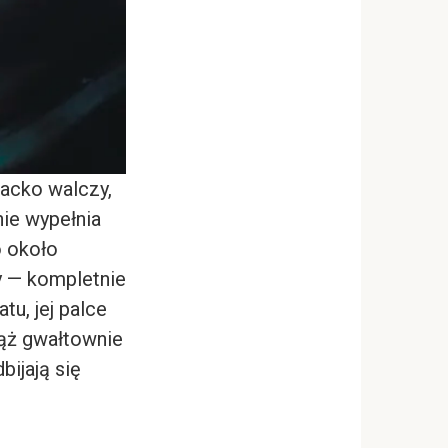
racko walczy,
ie wypełnia
 około
y — kompletnie
u, jej palce
iąż gwałtownie
bijają się