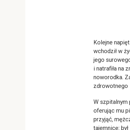
Kolejne napię
wchodził w ży
jego surowego
i natrafiła na
noworodka. Za
zdrowotnego i 
W szpitalnym 
oferując mu pi
przyjąć, mężcz
tajemnicę: był