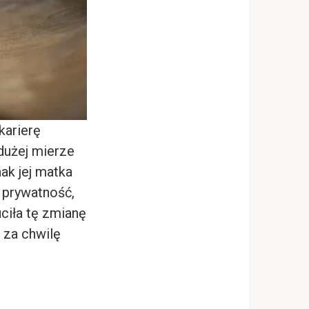
karierę
dużej mierze
ak jej matka
 prywatność,
ciła tę zmianę
 za chwilę