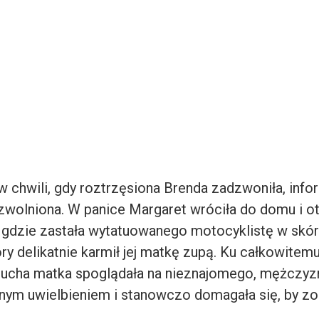
w chwili, gdy roztrzęsiona Brenda zadzwoniła, info
 zwolniona. W panice Margaret wróciła do domu i o
i, gdzie zastała wytatuowanego motocyklistę w skó
ry delikatnie karmił jej matkę zupą. Ku całkowitem
krucha matka spoglądała na nieznajomego, mężczyz
źnym uwielbieniem i stanowczo domagała się, by zos