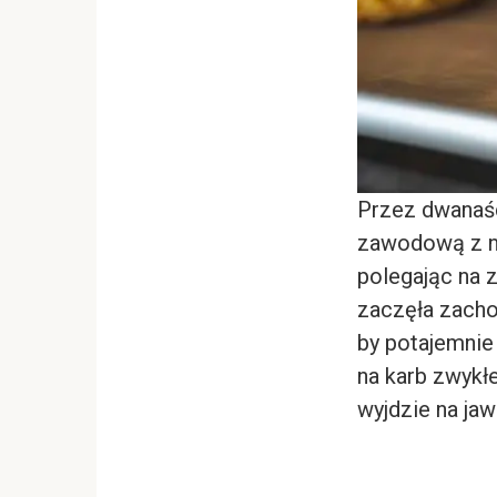
Przez dwanaśc
zawodową z ni
polegając na 
zaczęła zacho
by potajemnie
na karb zwykłe
wyjdzie na ja