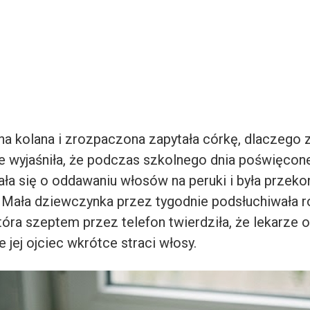
na kolana i zrozpaczona zapytała córkę, dlaczego z
le wyjaśniła, że podczas szkolnego dnia poświęcon
ła się o oddawaniu włosów na peruki i była przekon
. Mała dziewczynka przez tygodnie podsłuchiwała
tóra szeptem przez telefon twierdziła, że lekarze o
e jej ojciec wkrótce straci włosy.