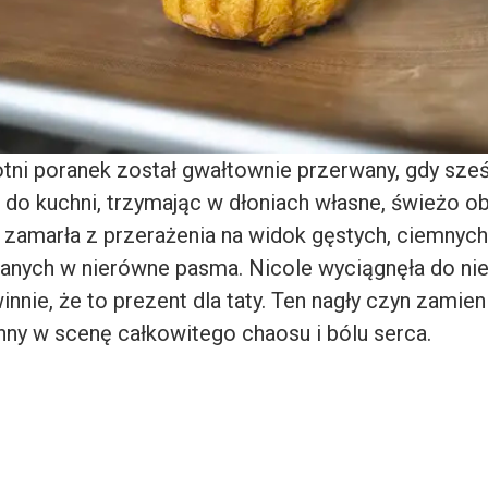
tni poranek został gwałtownie przerwany, gdy sześ
do kuchni, trzymając w dłoniach własne, świeżo obc
zamarła z przerażenia na widok gęstych, ciemnyc
panych w nierówne pasma. Nicole wyciągnęła do niej
innie, że to prezent dla taty. Ten nagły czyn zamien
nny w scenę całkowitego chaosu i bólu serca.