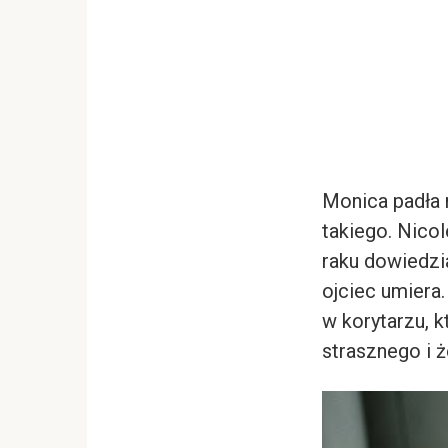
Monica padła 
takiego. Nico
raku dowiedzia
ojciec umiera
w korytarzu, k
strasznego i ż