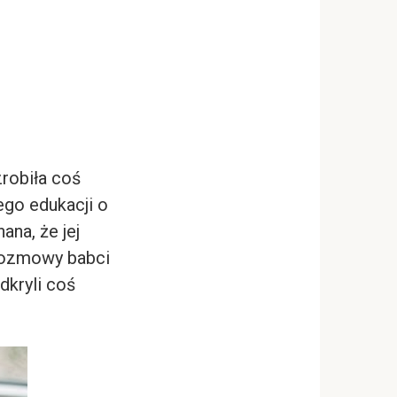
robiła coś
ego edukacji o
ana, że jej
 rozmowy babci
dkryli coś