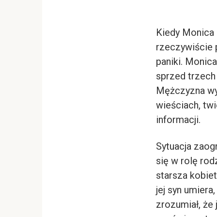
Kiedy Monica 
rzeczywiście p
paniki. Monica
sprzed trzech 
Mężczyzna wyz
wieściach, twi
informacji.
Sytuacja zaogn
się w rolę rod
starsza kobiet
jej syn umiera
zrozumiał, że 