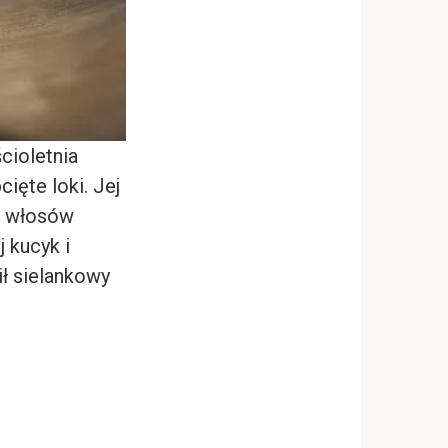
cioletnia
ięte loki. Jej
h włosów
 kucyk i
ił sielankowy