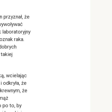
 przyznał, że
e wywoływać
k laboratoryjny
oznak raka.
 dobrych
takiej
ką, wcielając
i odkryła, że
a krewnym, że
 mąż
 po to, by