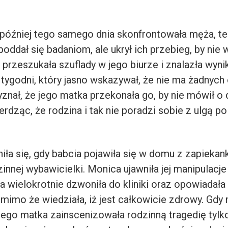
później tego samego dnia skonfrontowała męża, ten
oddał się badaniom, ale ukrył ich przebieg, by ni
 przeszukała szuflady w jego biurze i znalazła wyni
tygodni, który jasno wskazywał, że nie ma żadnych 
nał, że jego matka przekonała go, by nie mówił o
erdząc, że rodzina i tak nie poradzi sobie z ulgą po 
iła się, gdy babcia pojawiła się w domu z zapiekan
zinnej wybawicielki. Monica ujawniła jej manipulacje 
a wielokrotnie dzwoniła do kliniki oraz opowiadał
, mimo że wiedziała, iż jest całkowicie zdrowy. Gdy
jego matka zainscenizowała rodzinną tragedię tylko