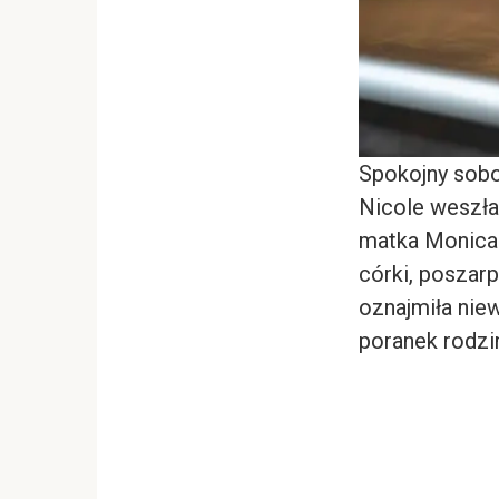
Spokojny sobo
Nicole weszła 
matka Monica 
córki, poszar
oznajmiła niew
poranek rodzi