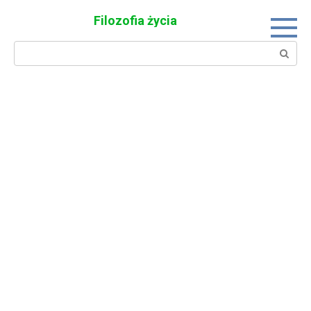
Skip
Filozofia życia
to
content
Search: