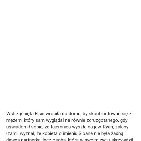
Wstrząśnięta Elsie wróciła do domu, by skonfrontować się z
mężem, który sam wyglądał na równie zdruzgotanego, gdy
uświadomił sobie, że tajemnica wyszła na jaw. Ryan, zalany
łzami, wyznał, że kobieta o imieniu Sloane nie była żadną
dawną partnerką, lecz osobą, którą w swoim życiu skrzywdził