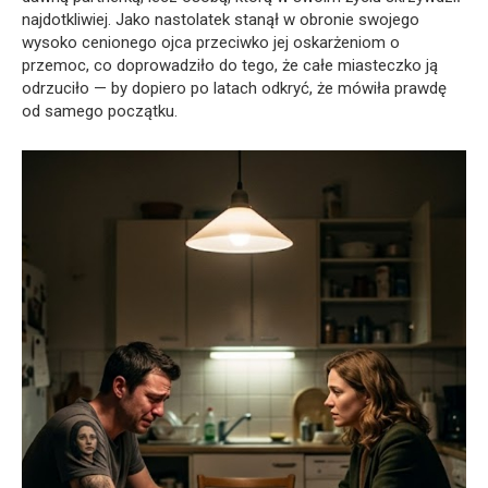
najdotkliwiej. Jako nastolatek stanął w obronie swojego
wysoko cenionego ojca przeciwko jej oskarżeniom o
przemoc, co doprowadziło do tego, że całe miasteczko ją
odrzuciło — by dopiero po latach odkryć, że mówiła prawdę
od samego początku.