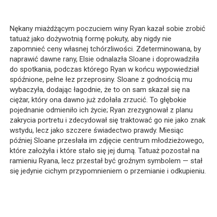
Nękany miażdżącym poczuciem winy Ryan kazał sobie zrobić
tatuaż jako dożywotnią formę pokuty, aby nigdy nie
zapomnieć ceny własnej tchórzliwości. Zdeterminowana, by
naprawić dawne rany, Elsie odnalazła Sloane i doprowadziła
do spotkania, podczas którego Ryan w końcu wypowiedział
spóźnione, pełne łez przeprosiny. Sloane z godnością mu
wybaczyła, dodając łagodnie, że to on sam skazał się na
ciężar, który ona dawno już zdołała zrzucić. To głębokie
pojednanie odmieniło ich życie; Ryan zrezygnował z planu
zakrycia portretu i zdecydował się traktować go nie jako znak
wstydu, lecz jako szczere świadectwo prawdy. Miesiąc
później Sloane przesłała im zdjęcie centrum młodzieżowego,
które założyła i które stało się jej dumą. Tatuaż pozostał na
ramieniu Ryana, lecz przestał być groźnym symbolem — stał
się jedynie cichym przypomnieniem o przemianie i odkupieniu.