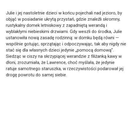
Julie i jej nastoletnie dzieci w końcu pojechali nad jezioro, by
objąć w posiadanie ukrytą przystań, gdzie znaleźli skromny,
rustykalny domek letniskowy z zapadniętą werandą i
wyblakłymi niebieskimi drzwiami. Gdy weszli do środka, Julie
ustanowiła nową zasadę rodzinną: w domku będą równi —
wspólnie gotując, sprzątając i odpoczywając, tak aby nigdy nie
stać się dla własnych dzieci jedynie „pomocą domową”.
Siedząc w ciszy na skrzypiącej werandzie z filiżanką kawy w
dłoni, zrozumiała, że Lawrence, choć myślała, że jedynie
ratuje samotnego staruszka, w rzeczywistości podarował jej
drogę powrotu do samej siebie.