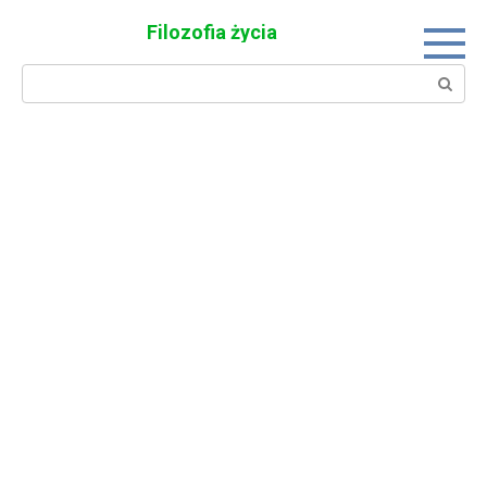
Skip
Filozofia życia
to
content
Search: