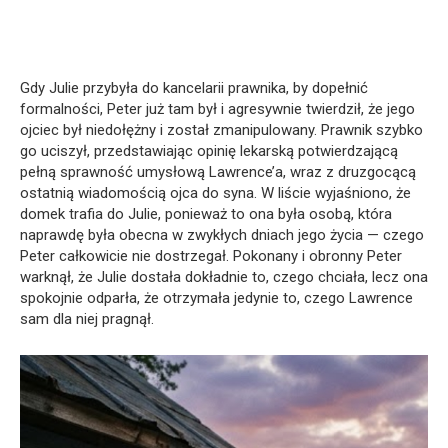
Gdy Julie przybyła do kancelarii prawnika, by dopełnić
formalności, Peter już tam był i agresywnie twierdził, że jego
ojciec był niedołężny i został zmanipulowany. Prawnik szybko
go uciszył, przedstawiając opinię lekarską potwierdzającą
pełną sprawność umysłową Lawrence’a, wraz z druzgocącą
ostatnią wiadomością ojca do syna. W liście wyjaśniono, że
domek trafia do Julie, ponieważ to ona była osobą, która
naprawdę była obecna w zwykłych dniach jego życia — czego
Peter całkowicie nie dostrzegał. Pokonany i obronny Peter
warknął, że Julie dostała dokładnie to, czego chciała, lecz ona
spokojnie odparła, że otrzymała jedynie to, czego Lawrence
sam dla niej pragnął.