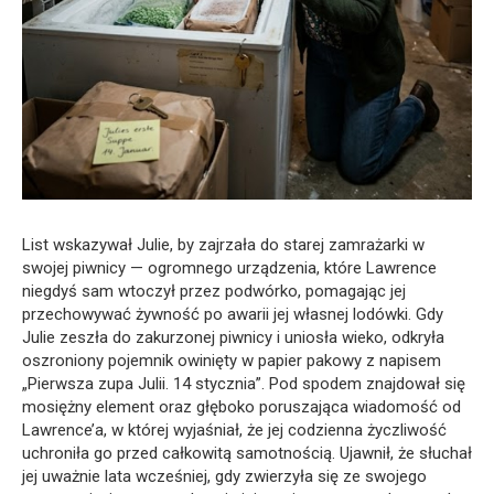
List wskazywał Julie, by zajrzała do starej zamrażarki w
swojej piwnicy — ogromnego urządzenia, które Lawrence
niegdyś sam wtoczył przez podwórko, pomagając jej
przechowywać żywność po awarii jej własnej lodówki. Gdy
Julie zeszła do zakurzonej piwnicy i uniosła wieko, odkryła
oszroniony pojemnik owinięty w papier pakowy z napisem
„Pierwsza zupa Julii. 14 stycznia”. Pod spodem znajdował się
mosiężny element oraz głęboko poruszająca wiadomość od
Lawrence’a, w której wyjaśniał, że jej codzienna życzliwość
uchroniła go przed całkowitą samotnością. Ujawnił, że słuchał
jej uważnie lata wcześniej, gdy zwierzyła się ze swojego