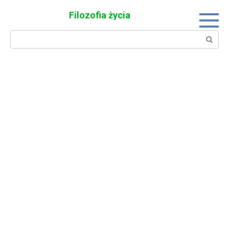
Skip
Filozofia życia
to
content
Search: