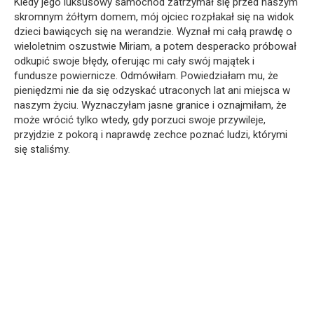
Kiedy jego luksusowy samochód zatrzymał się przed naszym
skromnym żółtym domem, mój ojciec rozpłakał się na widok
dzieci bawiących się na werandzie. Wyznał mi całą prawdę o
wieloletnim oszustwie Miriam, a potem desperacko próbował
odkupić swoje błędy, oferując mi cały swój majątek i
fundusze powiernicze. Odmówiłam. Powiedziałam mu, że
pieniędzmi nie da się odzyskać utraconych lat ani miejsca w
naszym życiu. Wyznaczyłam jasne granice i oznajmiłam, że
może wrócić tylko wtedy, gdy porzuci swoje przywileje,
przyjdzie z pokorą i naprawdę zechce poznać ludzi, którymi
się staliśmy.