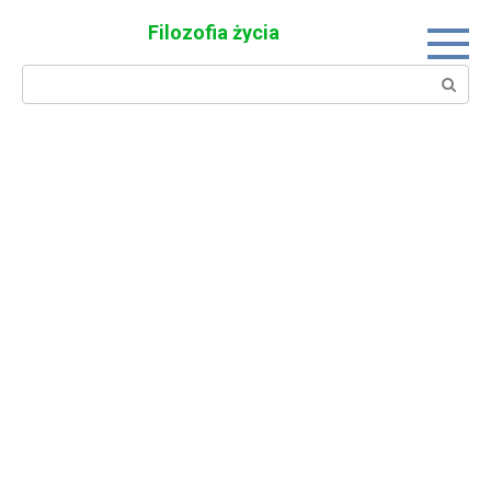
Skip
Filozofia życia
to
content
Search: