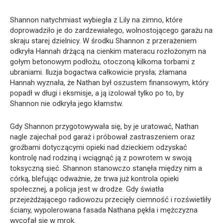
Shannon natychmiast wybiegła z Lily na zimno, które
doprowadziło je do zardzewiałego, wolnostojącego garażu na
skraju starej dzielnicy. W środku Shannon z przerażeniem
odkryła Hannah drżącą na cienkim materacu rozłożonym na
gołym betonowym podłożu, otoczoną kilkoma torbami z
ubraniami. Iluzja bogactwa całkowicie prysła; złamana
Hannah wyznała, że Nathan był oszustem finansowym, który
popadł w długi i eksmisje, a ją izolował tylko po to, by
Shannon nie odkryła jego kłamstw.
Gdy Shannon przygotowywała się, by je uratować, Nathan
nagle zajechał pod garaż i próbował zastraszeniem oraz
groźbami dotyczącymi opieki nad dzieckiem odzyskać
kontrolę nad rodziną i wciągnąć ją z powrotem w swoją
toksyczną sieć. Shannon stanowczo stanęła między nim a
córką, blefując odważnie, że trwa już kontrola opieki
społecznej, a policja jest w drodze. Gdy światła
przejeżdżającego radiowozu przecięły ciemność i rozświetliły
ściany, wypolerowana fasada Nathana pękła i mężczyzna
wycofał się w mrok.