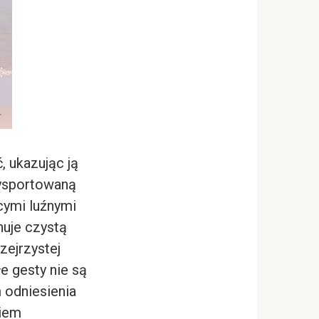
, ukazując ją
wysportowaną
cymi luźnymi
nuje czystą
zejrzystej
łe gesty nie są
 odniesienia
niem