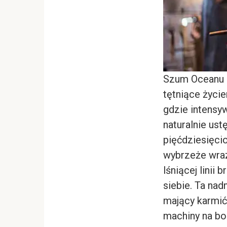
Szum Oceanu I
tętniące życi
gdzie intensy
naturalnie us
pięćdziesięci
wybrzeże wra
lśniącej lini
siebie. Ta na
mający karmić
machiny na bo