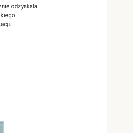
cznie odzyskała
zkiego
cji.