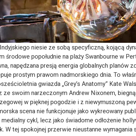
ndyjskiego niesie ze sobą specyficzną, kojącą dy
em środowe popołudnie na plaży Swanbourne w Pert
wna, napędzana presją energia globalnych planów z
tępuje prostym prawom nadmorskiego dnia. To właśni
osześcioletnia gwiazda „Grey’s Anatomy” Kate Wal
z ze swoim narzeczonym Andrew Nixonem, biegną
i brzegowej w pięknej pogodzie i z niewymuszoną p
dmorska scena nie funkcjonuje jako wykreowany pub
 medialny cykl, lecz jako świadome odłożenie holl
k. W tej spokojnej przerwie nieustanne wymagania