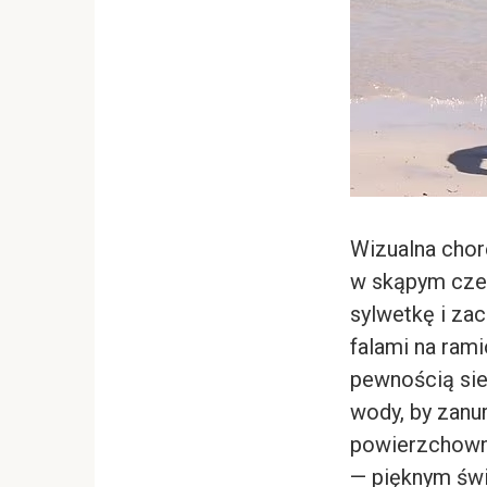
Wizualna chore
w skąpym czer
sylwetkę i za
falami na rami
pewnością sieb
wody, by zanur
powierzchowną
— pięknym świ