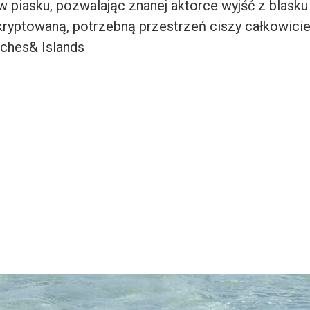
w piasku, pozwalając znanej aktorce wyjść z blasku
kryptowaną, potrzebną przestrzeń ciszy całkowicie
ches& Islands