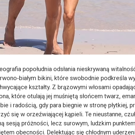
ografia popołudnia odsłania nieskrywaną witalność
wono-białym bikini, które swobodnie podkreśla 
chwycające kształty. Z brązowymi włosami opadają
ona, które otulają jej muśniętą słońcem twarz, ema
ie i radością, gdy para biegnie w stronę płytkiej, pr
zyć się w orzeźwiającej kąpieli. Te nieustanne, czu
 sesją próżności, lecz surowym, ludzkim punktem
ętem obecności. Delektując się chłodnym uderze