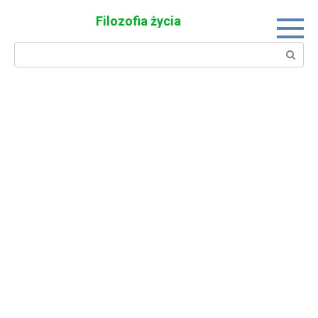
Skip
Filozofia życia
to
content
Search: