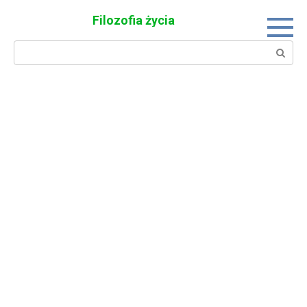
Skip
Filozofia życia
to
content
Search: