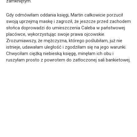
zamkniętym.
Gdy odmówiłam oddania księgi, Martin całkowicie porzucił
swoją uprzejmą maskę i zagroził, że jeszcze przed zachodem
słońca doprowadzi do umieszczenia Caleba w państwowej
placówce, wykorzystując swoje prawa ojcowskie.
Zrozumiawszy, że mężczyzna, którego poślubiłam, już nie
istnieje, udawałam uległość i zgodziłam się na jego warunki.
Chwyciłam ciężką niebieską księgę, minęłam ich obu i
ruszyłam prosto z powrotem do zatłoczonej sali bankietowej.