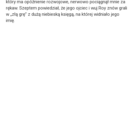
który ma opóźnienie rozwojowe, nerwowo pociągnął mnie za
rękaw. Szeptem powiedział, że jego ojciec i wuj Roy znów grali
w „złą grę” z dużą niebieską księgą, na której widniało jego
imię.