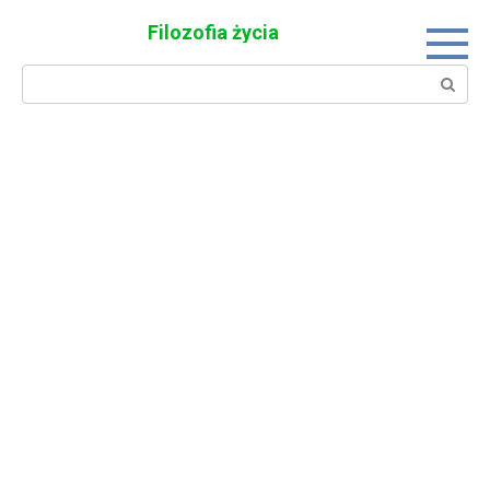
Skip
Filozofia życia
to
content
Search: