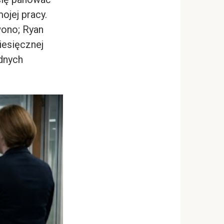
jej pracy.
wono; Ryan
iesięcznej
dnych