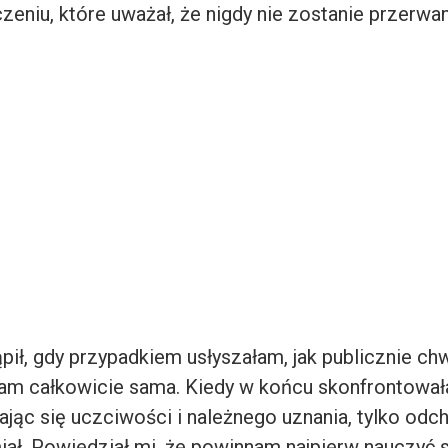
czeniu, które uważał, że nigdy nie zostanie przerwa
ił, gdy przypadkiem usłyszałam, jak publicznie chwa
am całkowicie sama. Kiedy w końcu skonfrontowa
jąc się uczciwości i należnego uznania, tylko odchy
miał. Powiedział mi, że powinnam najpierw nauczyć