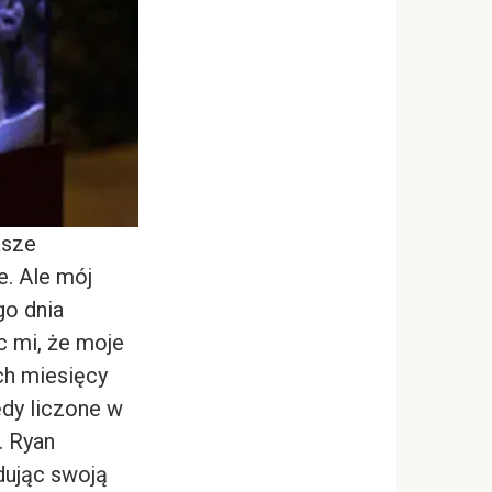
ższe
e. Ale mój
go dnia
c mi, że moje
ch miesięcy
ędy liczone w
. Ryan
dując swoją