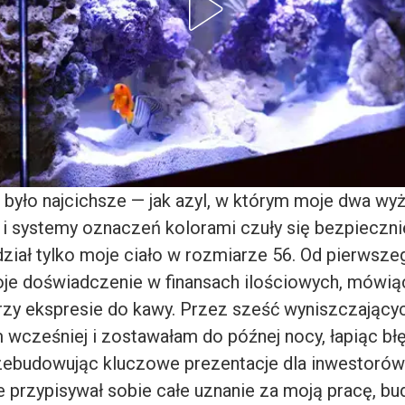
e było najcichsze — jak azyl, w którym moje dwa wy
 i systemy oznaczeń kolorami czuły się bezpieczni
dział tylko moje ciało w rozmiarze 56. Od pierwsze
je doświadczenie w finansach ilościowych, mówią
przy ekspresie do kawy. Przez sześć wyniszczający
 wcześniej i zostawałam do późnej nocy, łapiąc bł
rzebudowując kluczowe prezentacje dla inwestorów
 przypisywał sobie całe uznanie za moją pracę, bu