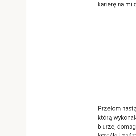
karierę na mil
Przełom nastąp
którą wykonał
biurze, domaga
krześle i zaś