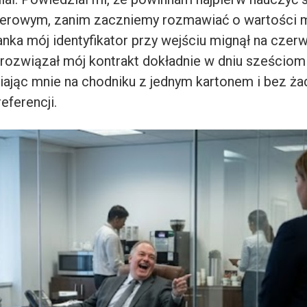
serowym, zanim zaczniemy rozmawiać o wartości mo
nka mój identyfikator przy wejściu mignął na czer
i rozwiązał mój kontrakt dokładnie w dniu sześciom
iając mnie na chodniku z jednym kartonem i bez ża
ferencji.