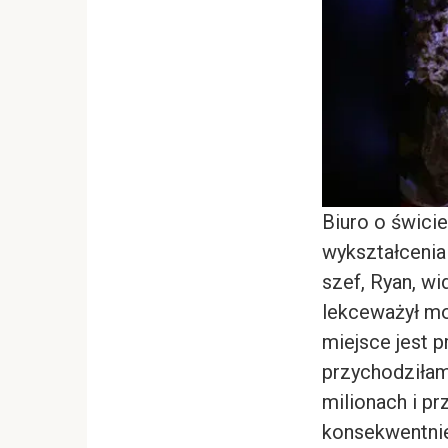
Biuro o świci
wykształcenia
szef, Ryan, wi
lekceważył mo
miejsce jest 
przychodziłam
milionach i p
konsekwentnie