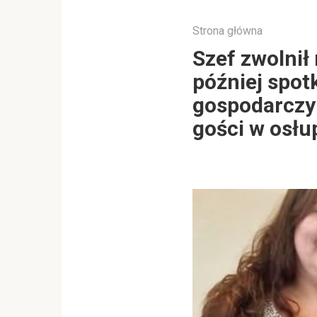
Strona główna
Szef zwolnił
później spo
gospodarczym
gości w osłu