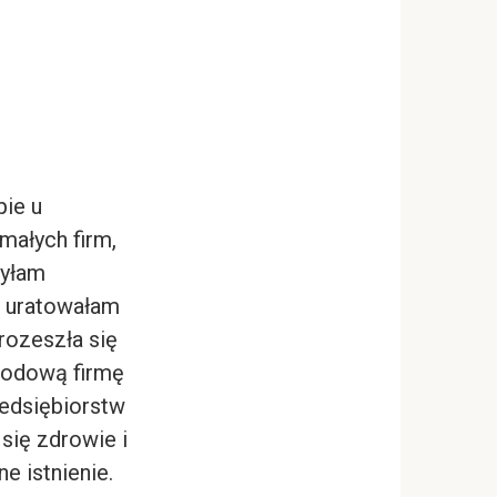
pie u
małych firm,
ryłam
i uratowałam
rozeszła się
hodową firmę
zedsiębiorstw
się zdrowie i
e istnienie.