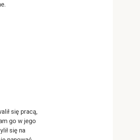
ne.
lił się pracą,
łam go w jego
lił się na
 się panować