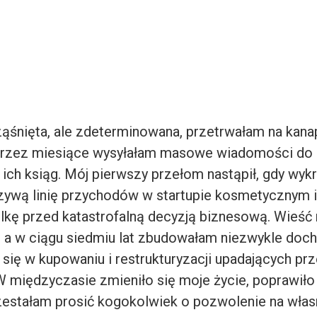
ąśnięta, ale zdeterminowana, przetrwałam na kana
i przez miesiące wysyłałam masowe wiadomości do 
 ich ksiąg. Mój pierwszy przełom nastąpił, gdy wyk
zywą linię przychodów w startupie kosmetycznym 
elkę przed katastrofalną decyzją biznesową. Wieść 
, a w ciągu siedmiu lat zbudowałam niezwykle doc
 się w kupowaniu i restrukturyzacji upadających pr
W międzyczasie zmieniło się moje życie, poprawiło 
zestałam prosić kogokolwiek o pozwolenie na własn