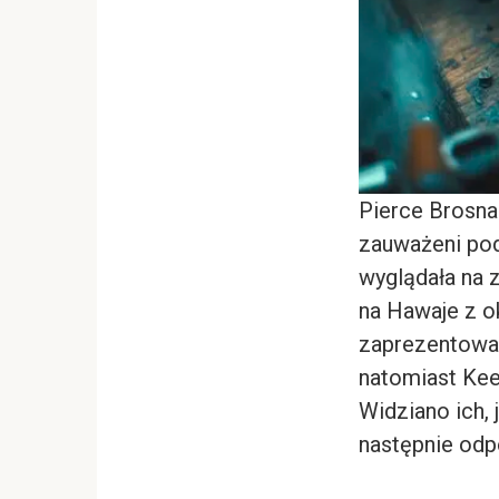
Pierce Brosnan
zauważeni pod
wyglądała na 
na Hawaje z ok
zaprezentował
natomiast Kee
Widziano ich,
następnie odpo