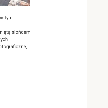
cistym
śniętą słońcem
nych
otograficzne,