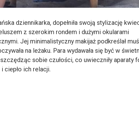
ńska dziennikarka, dopełniła swoją stylizację kwie
eluszem z szerokim rondem i dużymi okularami
znymi. Jej minimalistyczny makijaż podkreślał mu
oczywała na leżaku. Para wydawała się być w świet
 szczędząc sobie czułości, co uwieczniły aparaty f
i ciepło ich relacji.