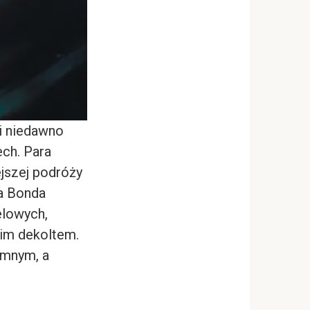
li niedawno
ch. Para
jszej podróży
sa Bonda
elowych,
kim dekoltem.
emnym, a