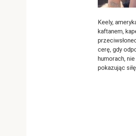
Keely, ameryka
kaftanem, kap
przeciwsłonec
cerę, gdy odp
humorach, nie
pokazując siłę 