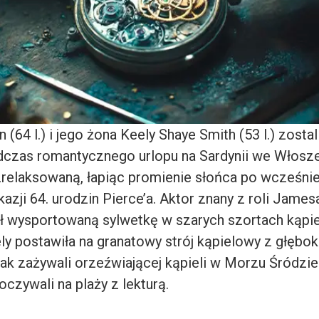
 (64 l.) i jego żona Keely Shaye Smith (53 l.) zosta
czas romantycznego urlopu na Sardynii we Włosze
zrelaksowaną, łapiąc promienie słońca po wcześnie
azji 64. urodzin Pierce’a. Aktor znany z roli Jame
 wysportowaną sylwetkę w szarych szortach kąpi
ly postawiła na granatowy strój kąpielowy z głębo
 jak zażywali orzeźwiającej kąpieli w Morzu Śródzi
czywali na plaży z lekturą.