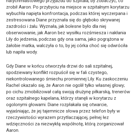
natychmiastowego przyjazdu do szpitala, by zobaczyć, co
zrobił Aaron. Po przybyciu na miejsce w szpitalnym korytarzu
wybuchła napięta konfrontacja, podczas której wyczerpana i
zestresowana Diane przyznała się do głęboko skrywanej
zazdrości i żalu. Wyznała, jak bolesne było dla niej
obserwowanie, jak Aaron bez wysiłku rozśmiesza i nakłania
Lily do jedzenia, podczas gdy ona sama, jako pogrążona w
żałobie matka, walczyła o to, by jej córka choć się odwróciła
lub napiła wody.
Gdy Diane w końcu otworzyła drzwi do sali szpitalnej,
spodziewany konflikt rozpuścił się w fali czystego,
niekontrolowanego śmiechu promiennej Lily. Ku zaskoczeniu
Rachel okazało się, że Aaron nie ogolił tylko własnej głowy;
po cichu zmobilizował całą swoją drużynę piłkarską, trenerów
oraz szpitalnego kapelana, którzy stanęli w korytarzu z
ogolonymi głowami. Diane rozpłakała się otwarcie,
wyjaśniając, że jej tajemnicze słowa przez telefon były w
rzeczywistości wyrazem przytłaczającej, pełnej łez
wdzięczności za niezwykłą wspólnotę, którą zorganizował
Aaron.