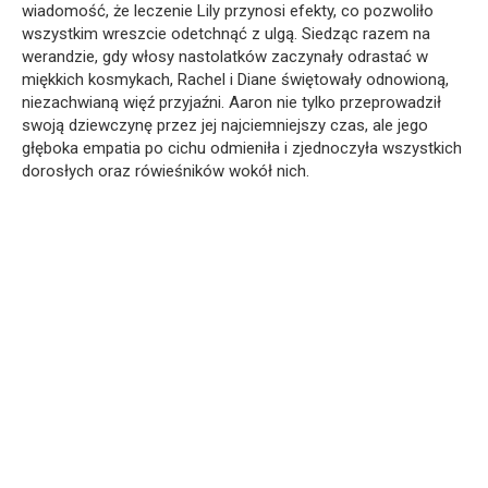
wiadomość, że leczenie Lily przynosi efekty, co pozwoliło
wszystkim wreszcie odetchnąć z ulgą. Siedząc razem na
werandzie, gdy włosy nastolatków zaczynały odrastać w
miękkich kosmykach, Rachel i Diane świętowały odnowioną,
niezachwianą więź przyjaźni. Aaron nie tylko przeprowadził
swoją dziewczynę przez jej najciemniejszy czas, ale jego
głęboka empatia po cichu odmieniła i zjednoczyła wszystkich
dorosłych oraz rówieśników wokół nich.