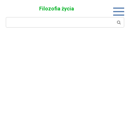
Skip
Filozofia życia
to
content
Search: