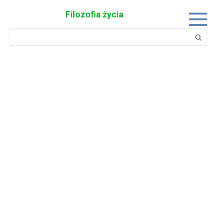
Skip
Filozofia życia
to
content
Search: