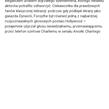
eleganckim urokiem dojrzałego dżentelmena, którego niewielu
aktorów potrafiło odtworzyć. Ciekawostka dla prawdziwych
fanów klasycznej telewizji: podczas gdy podbijał ekrany jako
gwiazda
Dynastii
, Forsythe był również jedną z najbardziej
rozpoznawalnych głosowych postaci Hollywood —
potajemnie użyczał głosu niewidzialnemu, przemawiającemu
przez telefon szefowi Charliemu w serialu
Aniołki Charliego
.