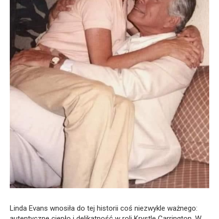
Linda Evans wnosiła do tej historii coś niezwykle ważnego:
autentyczne ciepło i delikatność w roli Krystle Carrington. W