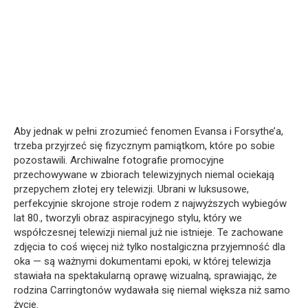
Aby jednak w pełni zrozumieć fenomen Evansa i Forsythe’a,
trzeba przyjrzeć się fizycznym pamiątkom, które po sobie
pozostawili. Archiwalne fotografie promocyjne
przechowywane w zbiorach telewizyjnych niemal ociekają
przepychem złotej ery telewizji. Ubrani w luksusowe,
perfekcyjnie skrojone stroje rodem z najwyższych wybiegów
lat 80., tworzyli obraz aspiracyjnego stylu, który we
współczesnej telewizji niemal już nie istnieje. Te zachowane
zdjęcia to coś więcej niż tylko nostalgiczna przyjemność dla
oka — są ważnymi dokumentami epoki, w której telewizja
stawiała na spektakularną oprawę wizualną, sprawiając, że
rodzina Carringtonów wydawała się niemal większa niż samo
życie.