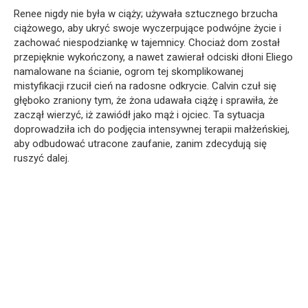
Renee nigdy nie była w ciąży; używała sztucznego brzucha
ciążowego, aby ukryć swoje wyczerpujące podwójne życie i
zachować niespodziankę w tajemnicy. Chociaż dom został
przepięknie wykończony, a nawet zawierał odciski dłoni Eliego
namalowane na ścianie, ogrom tej skomplikowanej
mistyfikacji rzucił cień na radosne odkrycie. Calvin czuł się
głęboko zraniony tym, że żona udawała ciążę i sprawiła, że
zaczął wierzyć, iż zawiódł jako mąż i ojciec. Ta sytuacja
doprowadziła ich do podjęcia intensywnej terapii małżeńskiej,
aby odbudować utracone zaufanie, zanim zdecydują się
ruszyć dalej.