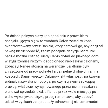
Po dniach pełnych ciszy i po spotkaniu z prawnikiem
specjalizującym się w rozwodach Calvin został w końcu
skonfrontowany przez Daniela, który namówił go, aby obejrzał
pewną nieruchomość, zanim podejmie decyzję, której nie
będzie można cofnąć. Kiedy Calvin dotarł do pięknego domu
w stylu rzemieślniczym, ozdobionego niebieskimi balonami,
zobaczył Renee stojącą na werandzie. Jej dłonie były
zniszczone od pracy, pokryte farbą i pełne drobnych ran na
kostkach. Daniel wręczył Calvinowi akt własności, na którym
widniały nazwiska ich obojga, po czym ujawnił szokującą
prawdę: właściciel wynajmowanego przez nich mieszkania
planował sprzedać lokal, a Renee przez wiele miesięcy po
cichu wykonywała ciężką pracę remontową, aby zdobyć
udział w zyskach ze sprzedaży odnowionej nieruchomości.