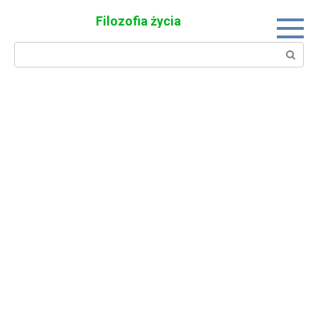
Skip
Filozofia życia
to
content
Search: