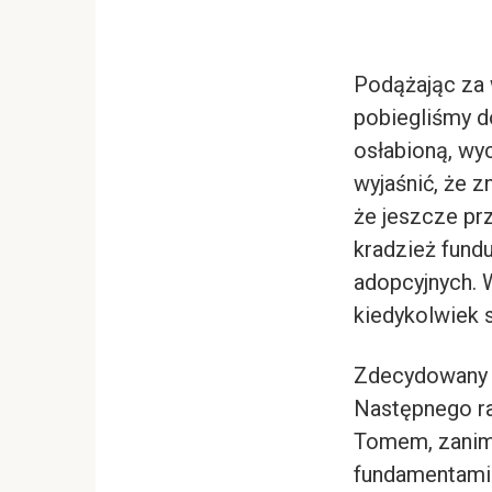
Podążając za 
pobiegliśmy d
osłabioną, wyc
wyjaśnić, że z
że jeszcze pr
kradzież fund
adopcyjnych. 
kiedykolwiek si
Zdecydowany w
Następnego ra
Tomem, zanim 
fundamentami 