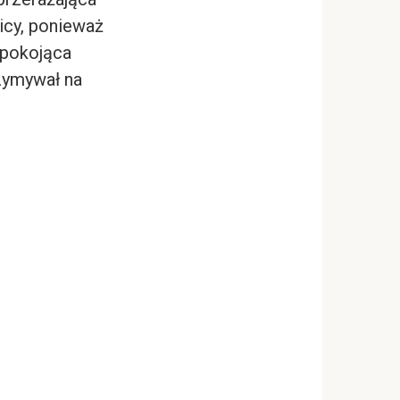
licy, ponieważ
iepokojąca
zymywał na