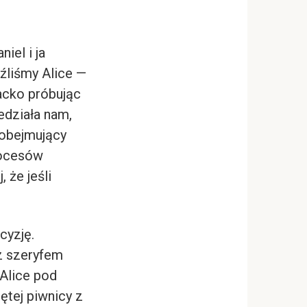
iel i ja
źliśmy Alice —
racko próbując
iedziała nam,
 obejmujący
rocesów
 że jeśli
cyzję.
z szeryfem
Alice pod
tej piwnicy z