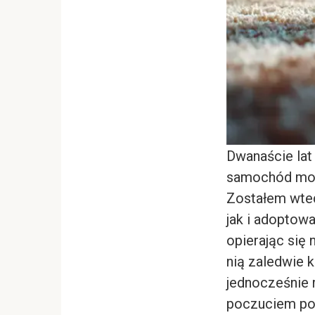
Dwanaście lat
samochód mojej
Zostałem wted
jak i adoptow
opierając się
nią zaledwie 
jednocześnie r
poczuciem por