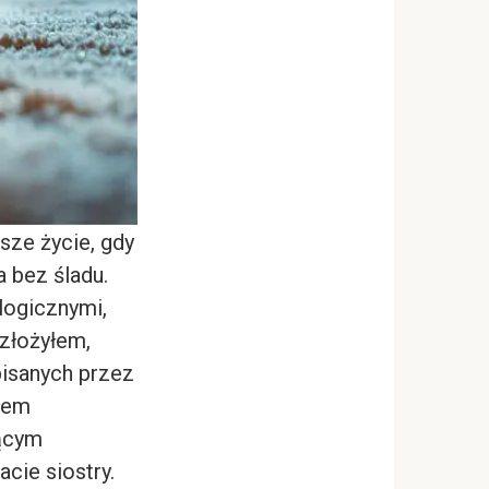
sze życie, gdy
a bez śladu.
logicznymi,
 złożyłem,
isanych przez
iłem
jącym
cie siostry.