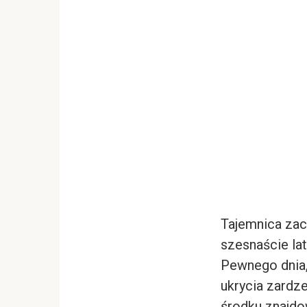
Tajemnica zacz
szesnaście la
Pewnego dnia, 
ukrycia zardz
środku znajdow