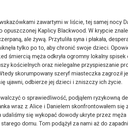
wskazówkami zawartymi w liście, tej samej nocy Dan
o opuszczonej Kaplicy Blackwood. W krypcie znale
zerpaną, ale żywą. Przytuliła syna i płakała, despe
niknęła tylko po to, aby chronić swoje dzieci. Opow
zed śmiercią męża odkryła ogromny lokalny spisek
uszy kościelnych oraz nielegalne przyspieszanie p
Wtedy skorumpowany szeryf miasteczka zagroził jej,
ę ujawni, odbierze jej dzieci i zniszczy ich życie.
alczyć o sprawiedliwość, podjąłem ryzykowną de
nka wraz z Alice i Danielem skonfrontowałem się 
udaliśmy się wykopać dowody ukryte przez męża 
starego domu. Tom podążył za nami aż do zapadnię