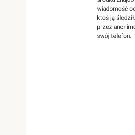
wiadomość od A
ktoś ją śledzi
przez anonimo
swój telefon.