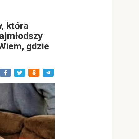
, która
najmłodszy
„Wiem, gdzie