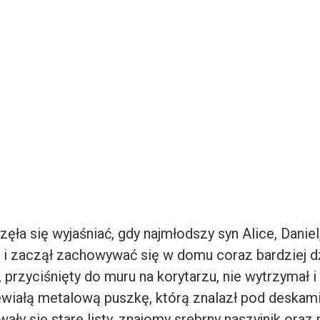
ęła się wyjaśniać, gdy najmłodszy syn Alice, Daniel
t i zaczął zachowywać się w domu coraz bardziej d
przyciśnięty do muru na korytarzu, nie wytrzymał i 
ewiałą metalową puszkę, którą znalazł pod deskami
ały się stare listy, znajomy srebrny naszyjnik oraz