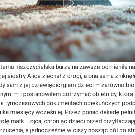
 temu niszczycielska burza na zawsze odmieniła na
 siostry Alice zjechał z drogi, a ona sama zniknęł
y sam z jej dziewięciorgiem dzieci — zarówno bio
anymi — i postanowiłem dotrzymać obietnicy, którą
 na tymczasowych dokumentach opiekuńczych podp
kilka miesięcy wcześniej. Przez ponad dekadę pełn
olę matki i ojca, chroniąc dzieci przed przytłacza
zucenia, a jednocześnie w ciszy nosząc ból po stra