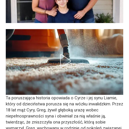
Ta poruszająca historia opowiada o Cyrze i jej synu Liamie,
który od dzieciństwa porusza się na wózku inwalidzkim. Przez
18 lat mąż Cyry, Greg, żywił głęboką urazę wobec
niepełnosprawności syna i obwiniał za nią właśnie ją,
twierdząc, że zniszczyła ona przyszłość, którą sobie
wymarzył. Greg, wychowany w rodzinie od pokoleń związanej