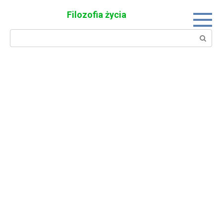
Skip
Filozofia życia
to
content
Search: