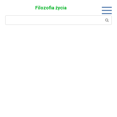
Skip
Filozofia życia
to
content
Search: