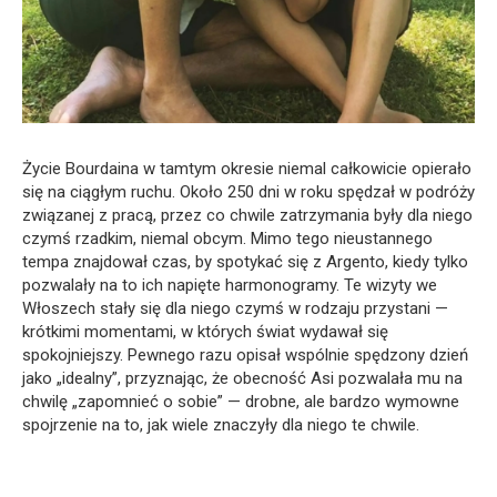
Życie Bourdaina w tamtym okresie niemal całkowicie opierało
się na ciągłym ruchu. Około 250 dni w roku spędzał w podróży
związanej z pracą, przez co chwile zatrzymania były dla niego
czymś rzadkim, niemal obcym. Mimo tego nieustannego
tempa znajdował czas, by spotykać się z Argento, kiedy tylko
pozwalały na to ich napięte harmonogramy. Te wizyty we
Włoszech stały się dla niego czymś w rodzaju przystani —
krótkimi momentami, w których świat wydawał się
spokojniejszy. Pewnego razu opisał wspólnie spędzony dzień
jako „idealny”, przyznając, że obecność Asi pozwalała mu na
chwilę „zapomnieć o sobie” — drobne, ale bardzo wymowne
spojrzenie na to, jak wiele znaczyły dla niego te chwile.