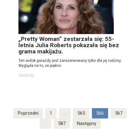
„Pretty Woman” zestarzała się: 55-
letnia Julia Roberts pokazała się bez
grama makijażu.
Ten widok gwiazdy jest zarezerwowany tylko dla jej rodziny.
Wygląda na to, że piękno
Gwiazdy
Stronicowanie
Poprzedni
1
…
565
566
567
wpisów
…
587
Następny