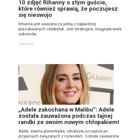
10 zdjęć Rihanny o złym guście,
które również sprawią, że poczujesz
się nieswojo
Rihanna jest uważana za jedną z najbardziej
poszukiwanych celebrytek. Jest atrakcyjna, osiągnęła wiele
sukcesów,
Gwiazdy
„Adele zakochana w Malibu”: Adele
została zauważona podczas tajnej
randki ze swoim nowym chłopakiem!
Adele, sławna piosenkarka, odnalazła szczęście po
przejściach związanych z rozwodem. Została zauważona