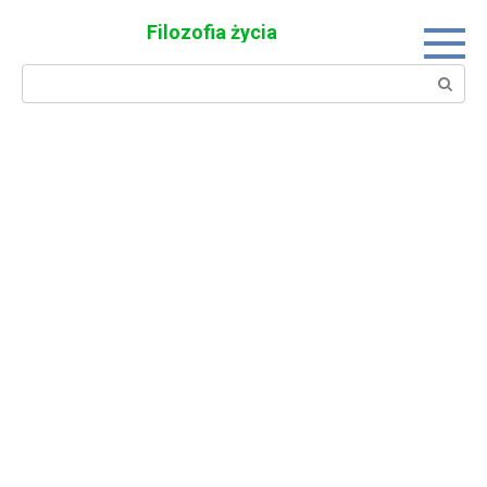
Skip
Filozofia życia
to
content
Search: