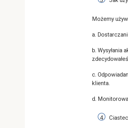
Jak uż
Możemy używać
a. Dostarczani
b. Wysyłania a
zdecydowałeś 
c. Odpowiadan
klienta.
d. Monitorowa
Ciastec