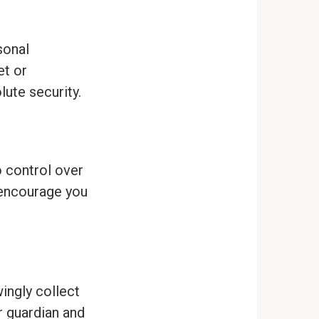
sonal
et or
ute security.
o control over
 encourage you
ingly collect
r guardian and