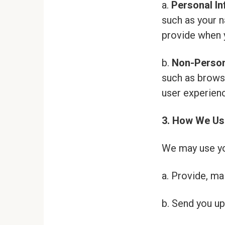
a.
Personal In
such as your n
provide when y
b.
Non-Person
such as browse
user experien
3. How We Us
We may use yo
a. Provide, ma
b. Send you up