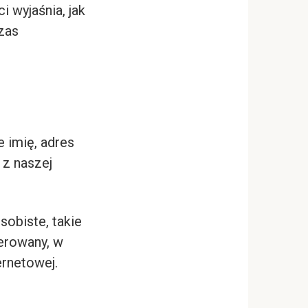
i wyjaśnia, jak
zas
 imię, adres
 z naszej
sobiste, takie
ierowany, w
ernetowej.