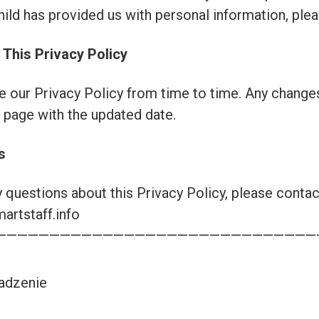
hild has provided us with personal information, ple
 This Privacy Policy
 our Privacy Policy from time to time. Any changes
 page with the updated date.
s
y questions about this Privacy Policy, please contac
rtstaff.info
——————————————————————————————
dzenie