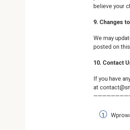
believe your c
9. Changes to
We may update
posted on this
10. Contact U
If you have an
at
contact@sma
————————
Wprowa