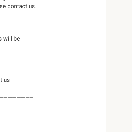
ase contact us.
 will be
t us
———————–