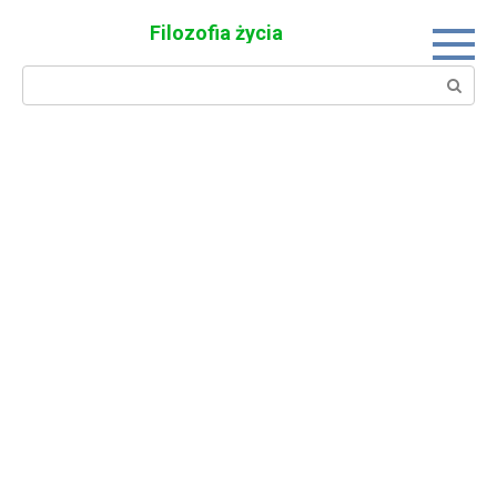
Skip
Filozofia życia
to
content
Search: