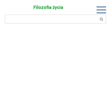
Skip
Filozofia życia
to
content
Search: