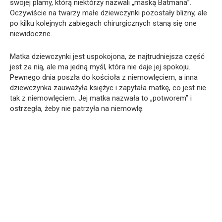
swojej plamy, którą niektórzy nazwali „maską Batmana”.
Oczywiście na twarzy małe dziewczynki pozostały blizny, ale
po kilku kolejnych zabiegach chirurgicznych staną się one
niewidoczne.
Matka dziewczynki jest uspokojona, że najtrudniejsza część
jest za nią, ale ma jedną myśl, która nie daje jej spokoju.
Pewnego dnia poszła do kościoła z niemowlęciem, a inna
dziewczynka zauważyła księżyc i zapytała matkę, co jest nie
tak z niemowlęciem. Jej matka nazwała to „potworem” i
ostrzegła, żeby nie patrzyła na niemowlę.