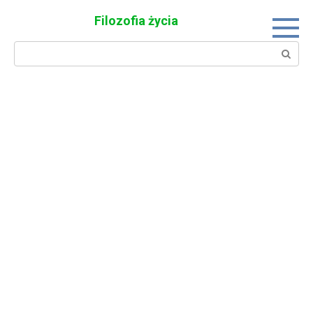
Skip
Filozofia życia
to
content
Search: