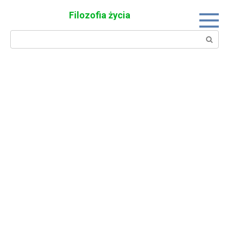
Skip
Filozofia życia
to
content
Search: