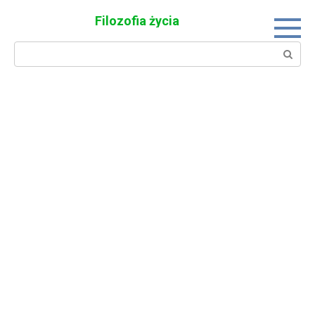
Skip
Filozofia życia
to
content
Search: