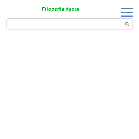
Skip
Filozofia życia
to
content
Search: