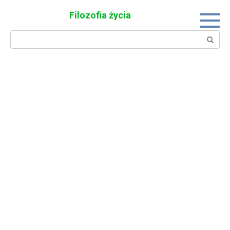
Skip
Filozofia życia
to
content
Search: