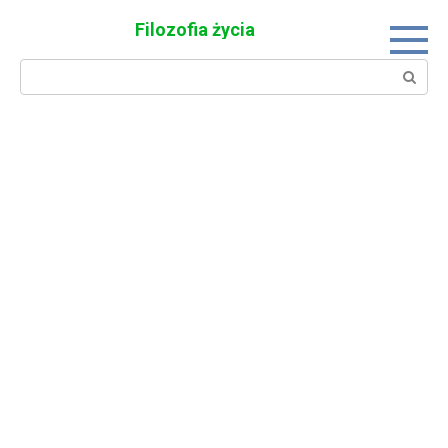
Skip
Filozofia życia
to
content
Search: