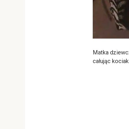
Matka dziewczy
całując kociak