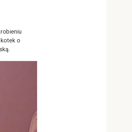
robieniu
 kotek o
ską.