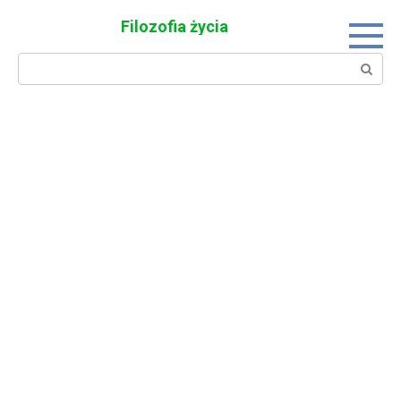
Skip
Filozofia życia
to
content
Search: