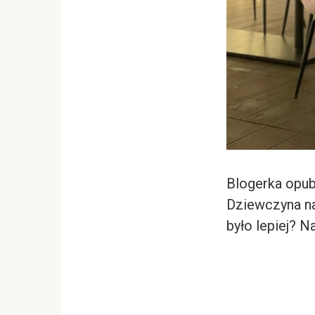
Blogerka opubl
Dziewczyna na
było lepiej? Na