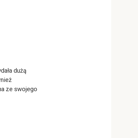
ydała dużą
wnież
na ze swojego