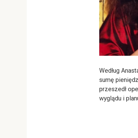
Według Anastaz
sumę pieniędzy
przeszedł ope
wyglądu i pla