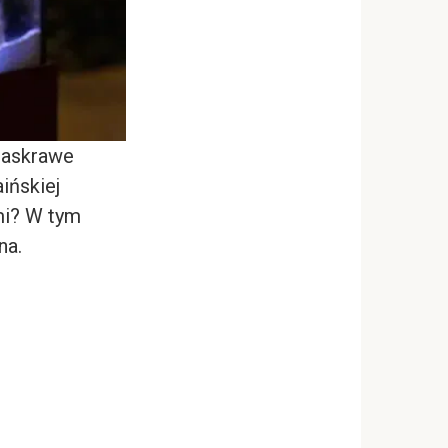
 jaskrawe
ińskiej
mi? W tym
na.