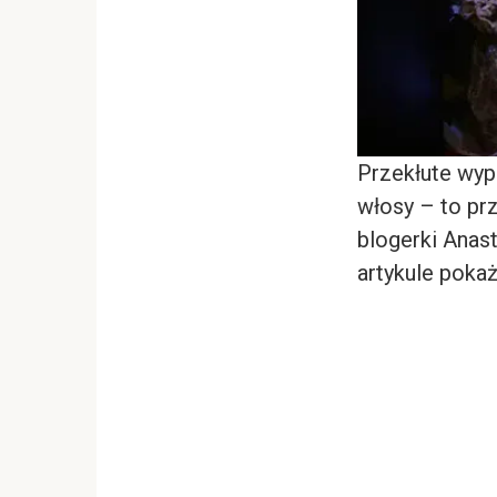
Przekłute wyp
włosy – to pr
blogerki Anas
artykule pokaż