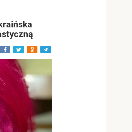
kraińska
lastyczną