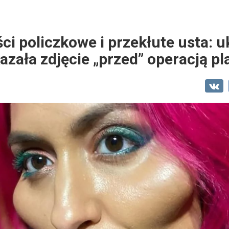
i policzkowe i przekłute usta: u
azała zdjęcie „przed” operacją p