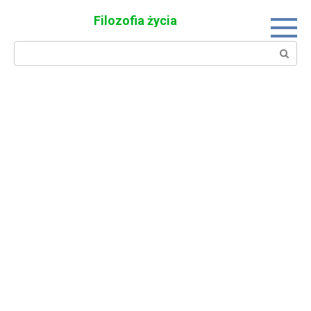
Skip
Filozofia życia
to
content
Search: