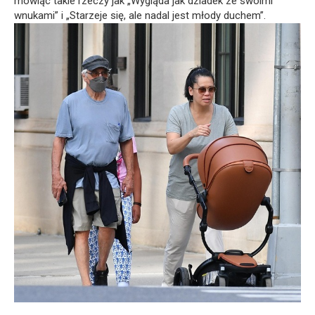
mówiąc takie rzeczy jak „Wygląda jak dziadek ze swoimi
wnukami” i „Starzeje się, ale nadal jest młody duchem”.