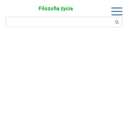
Skip
Filozofia życia
to
content
Search: