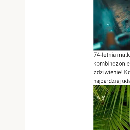
74-letnia mat
kombinezonie 
zdziwienie! K
najbardziej u