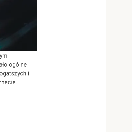
łym
ało ogólne
ogatszych i
rnecie.