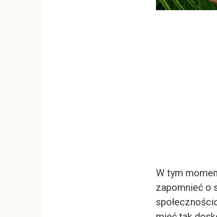
W tym momenta
zapomnieć o s
społecznościo
mieć tak dosko