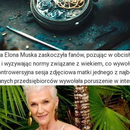
ka Elona Muska zaskoczyła fanów, pozując w obcis
i wyzywając normy związane z wiekiem, co wywoł
ontrowersyjna sesja zdjęciowa matki jednego z najb
danych przedsiębiorców wywołała poruszenie w inte