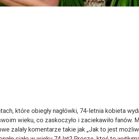
ch, które obiegły nagłówki, 74-letnia kobieta wyd
woim wieku, co zaskoczyło i zaciekawiło fanów. 
we zalały komentarze takie jak „Jak to jest możli
nałe ciało w wieku 74 lat? Proszę, ktoś to wytłuma