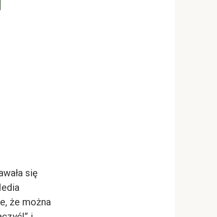
awała się
Media
we, że można
czyć!” i