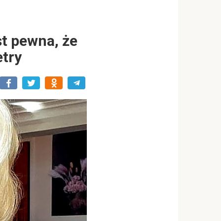
st pewna, że
etry