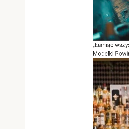
„Łamiąc wszys
Modelki Powin