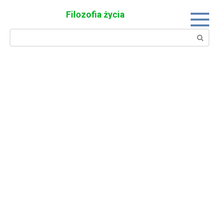
Skip
Filozofia życia
to
content
Search: