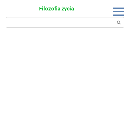
Skip
Filozofia życia
to
content
Search: