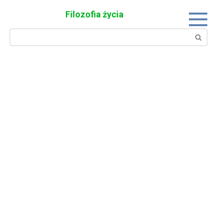
Skip
Filozofia życia
to
content
Search: