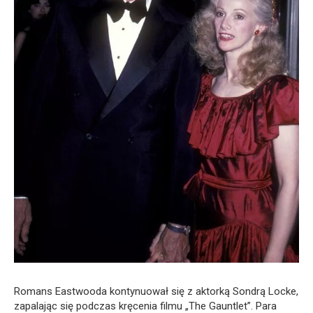
Romans Eastwooda kontynuował się z aktorką Sondrą Locke,
zapalając się podczas kręcenia filmu „The Gauntlet”. Para