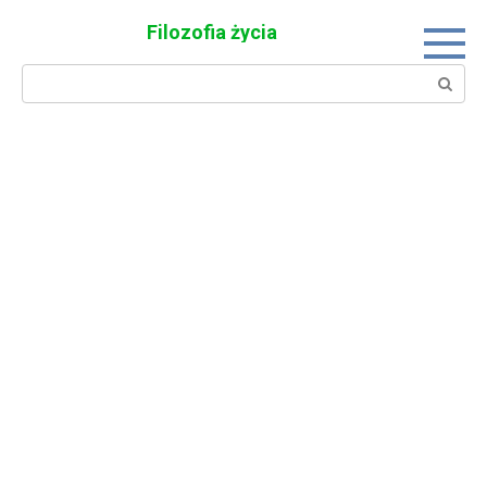
Skip
Filozofia życia
to
content
Search: